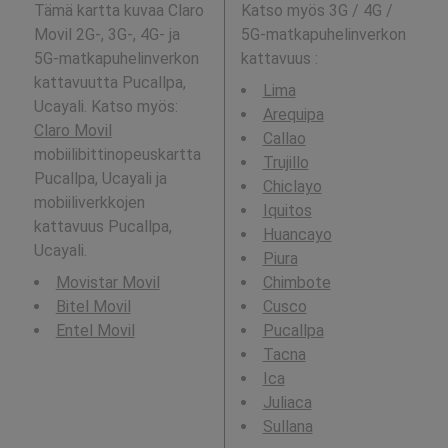
Tämä kartta kuvaa Claro
Katso myös 3G / 4G /
Movil 2G-, 3G-, 4G- ja
5G-matkapuhelinverkon
5G-matkapuhelinverkon
kattavuus
:
kattavuutta Pucallpa,
Lima
Ucayali. Katso myös:
Arequipa
Claro Movil
Callao
mobiilibittinopeuskartta
Trujillo
Pucallpa, Ucayali ja
Chiclayo
mobiiliverkkojen
Iquitos
kattavuus Pucallpa,
Huancayo
Ucayali.
Piura
Movistar Movil
Chimbote
Bitel Movil
Cusco
Entel Movil
Pucallpa
Tacna
Ica
Juliaca
Sullana