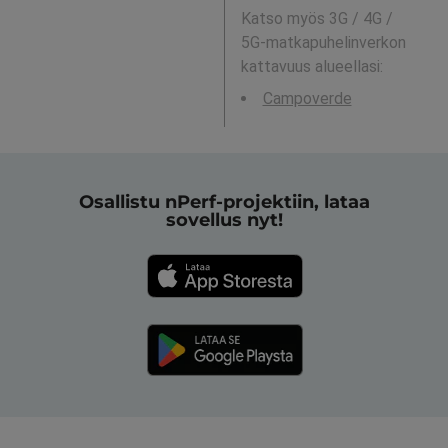
Katso myös 3G / 4G /
5G-matkapuhelinverkon
kattavuus alueellasi:
Campoverde
Osallistu nPerf-projektiin, lataa
sovellus nyt!