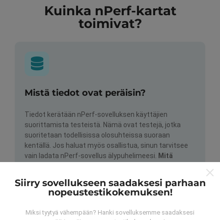
Kuinka nPerf-kartat
toimivat?
Mistä tiedot ovat peräisin?
Tiedot kerätään nPerf-sovelluksen käyttäjien
suorittamista testeistä. Nämä ovat testejä, jotka
suoritetaan todellisissa olosuhteissa suoraan
kentällä. Jos haluat myös osallistua, sinun tarvitsee
vain ladata nPerf-sovellus älypuhelimeesi.
Mitä
enemmän tietoa on, sitä kattavammat kartat ovat!
Siirry sovellukseen saadaksesi parhaan
nopeustestikokemuksen!
Miksi tyytyä vähempään? Hanki sovelluksemme saadaksesi