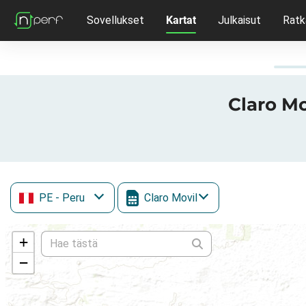
Sovellukset
Kartat
Julkaisut
Ratk
Claro Mo
PE
- Peru
Claro Movil
+
−