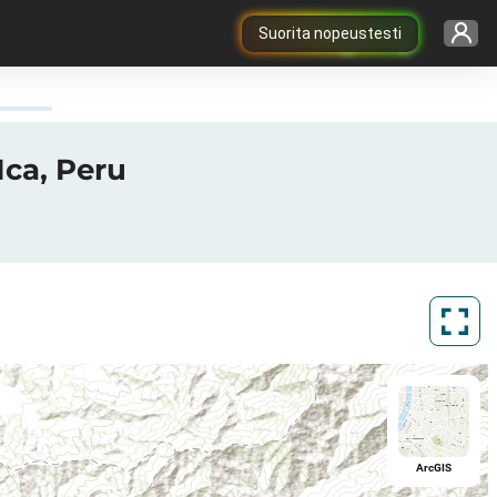
Suorita nopeustesti
Ica, Peru
ArcGIS