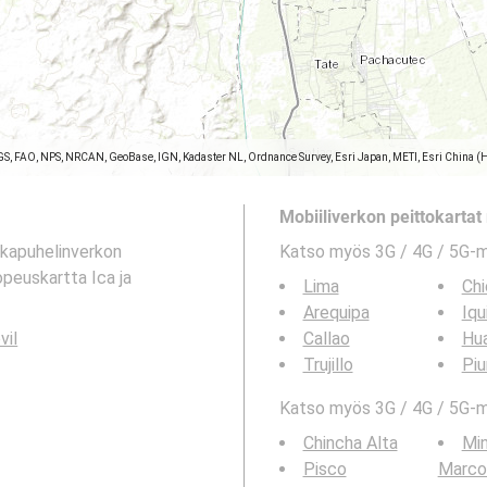
GS, FAO, NPS, NRCAN, GeoBase, IGN, Kadaster NL, Ordnance Survey, Esri Japan, METI, Esri China (
Mobiiliverkon peittokartat 
tkapuhelinverkon
Katso myös 3G / 4G / 5G-
opeuskartta Ica ja
Lima
Chi
Arequipa
Iqu
vil
Callao
Hu
Trujillo
Piu
Katso myös 3G / 4G / 5G-ma
Chincha Alta
Mi
Pisco
Marco