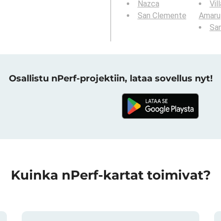
Nazca
Vil
San Clemente
Amaru
San
Osallistu nPerf-projektiin, lataa sovellus nyt!
Kuinka nPerf-kartat toimivat?