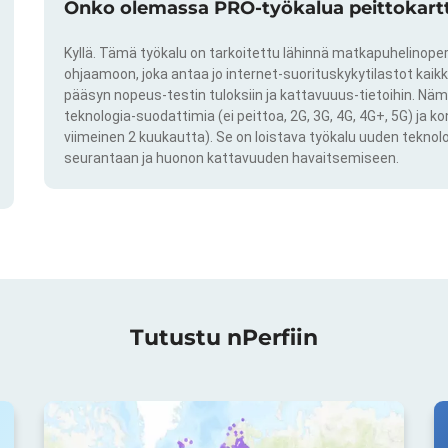
Onko olemassa PRO-työkalua peittokartto
Kyllä. Tämä työkalu on tarkoitettu lähinnä matkapuhelinoper
ohjaamoon, joka antaa jo internet-suorituskykytilastot kai
pääsyn nopeus-testin tuloksiin ja kattavuuus-tietoihin. Näm
teknologia-suodattimia (ei peittoa, 2G, 3G, 4G, 4G+, 5G) ja k
viimeinen 2 kuukautta). Se on loistava työkalu uuden teknol
seurantaan ja huonon kattavuuden havaitsemiseen.
Tutustu nPerfiin