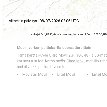
Viimeisin päivitys :
08/07/2026 02:06 UTC
Leaflet
|
© Esri, HERE, Garmin, Intermap, increment P Corp., GEBCO, US
Mobiiliverkon peittokartta operaattoreittain
Tämä kartta kuvaa Claro Movil 2G-, 3G-, 4G- ja 5G-ma
kattavuutta Ica. Katso myös:
Claro Movil
mobiilibittin
mobiiliverkkojen kattavuus Ica.
Movistar Movil
Bitel Movil
Entel Mo