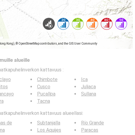
Hong Kong), © OpenStreetMap contributors, and the GIS User Community
muille alueille
matkapuhelinverkon kattavuus
:
clayo
Chimbote
Ica
itos
Cusco
Juliaca
ancayo
Pucallpa
Sullana
ra
Tacna
tkapuhelinverkon kattavuus alueellasi:
nas de
Subtanjalla
Río Grande
na
Los Aquijes
Paracas