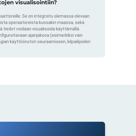
jen visualisointiin?
aattoreille. Se on integroitu olemassa olevaan
kkista operaatoreista kussakin maassa, sekä
ä tiedot voidaan visualisoida käyttämällä
onfiguroitavaan ajanjaksoa (esimerkiksi vain
ogian käyttöönoton seuraamiseen, kilpailijoiden