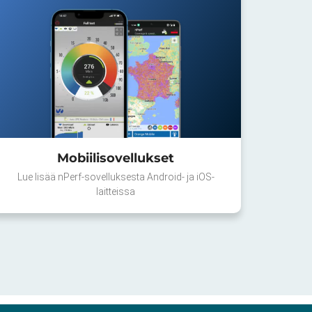
Mobiilisovellukset
Lue lisää nPerf-sovelluksesta Android- ja iOS-
laitteissa