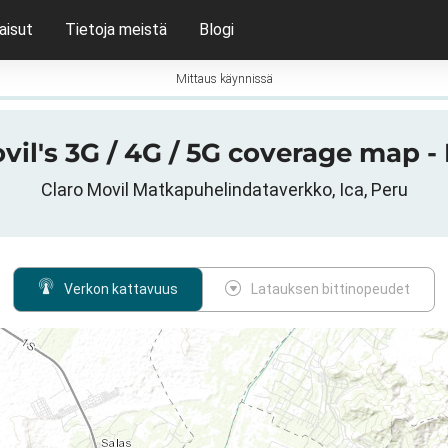
aisut
Tietoja meistä
Blogi
Mittaus käynnissä
vil's 3G / 4G / 5G coverage map - 
Claro Movil Matkapuhelindataverkko, Ica, Peru
Verkon kattavuus
Latauksen bittinopeudet