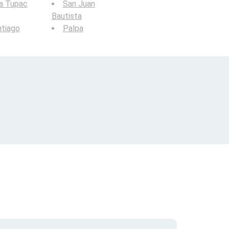
la Tupac
San Juan
Bautista
tiago
Palpa