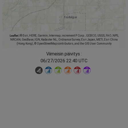
Leaflet
|
© Esri, HERE, Garmin, Intermap, increment P Corp., GEBCO, USGS, FAO, NPS,
NRCAN, GeoBase, IGN, Kadaster NL, Ordnance Survey, Esri Japan, METI, Esri China
(Hong Kong), © OpenStreetMap contributors, and the GIS User Community
Viimeisin päivitys :
06/27/2026 22:40 UTC