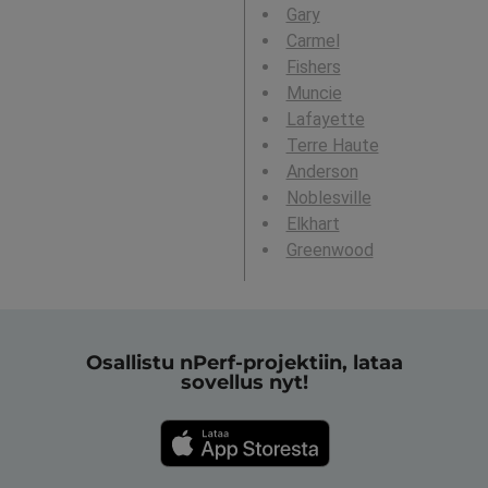
Gary
Carmel
Fishers
Muncie
Lafayette
Terre Haute
Anderson
Noblesville
Elkhart
Greenwood
Osallistu nPerf-projektiin, lataa
sovellus nyt!