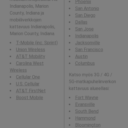
Phoenix
Indianapolis, Marion
San Antonio
County, Indiana ja
San Diego
mobiiliverkkojen
Dallas
kattavuus Indianapolis,
San Jose
Marion County, Indiana.
Indianapolis
T-Mobile (inc. Sprint)
Jacksonville
Union Wireless
San Francisco
AT&T Mobility
Austin
Carolina West
Columbus
Wireless
Katso myös 3G / 4G /
Cellular One
5G-matkapuhelinverkon
U.S. Cellular
kattavuus alueellasi:
AT&T FirstNet
Boost Mobile
Fort Wayne
Evansville
South Bend
Hammond
Bloomington