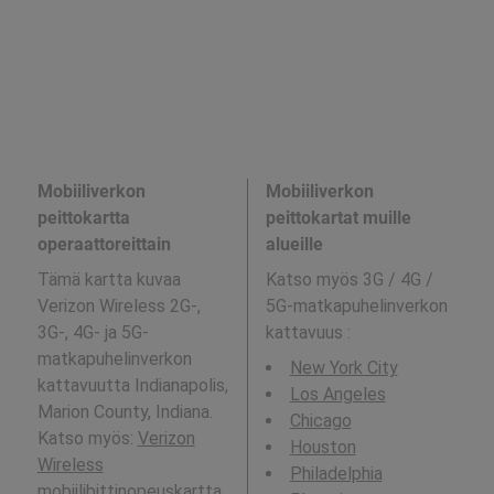
Mobiiliverkon
Mobiiliverkon
peittokartta
peittokartat muille
operaattoreittain
alueille
Tämä kartta kuvaa
Katso myös 3G / 4G /
Verizon Wireless 2G-,
5G-matkapuhelinverkon
3G-, 4G- ja 5G-
kattavuus
:
matkapuhelinverkon
New York City
kattavuutta Indianapolis,
Los Angeles
Marion County, Indiana.
Chicago
Katso myös:
Verizon
Houston
Wireless
Philadelphia
mobiilibittinopeuskartta