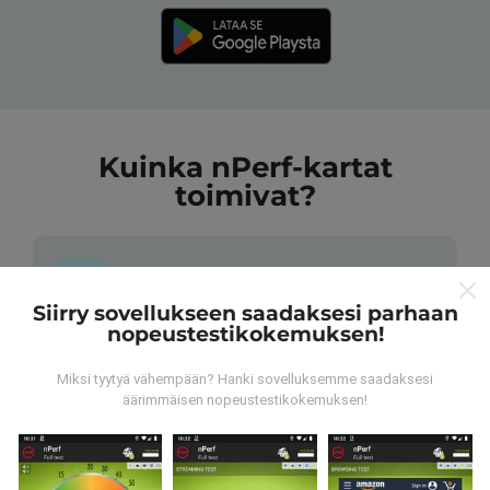
Kuinka nPerf-kartat
toimivat?
Siirry sovellukseen saadaksesi parhaan
nopeustestikokemuksen!
Mistä tiedot ovat peräisin?
Miksi tyytyä vähempään? Hanki sovelluksemme saadaksesi
Tiedot kerätään nPerf-sovelluksen käyttäjien
äärimmäisen nopeustestikokemuksen!
suorittamista testeistä. Nämä ovat testejä, jotka
suoritetaan todellisissa olosuhteissa suoraan
kentällä. Jos haluat myös osallistua, sinun tarvitsee