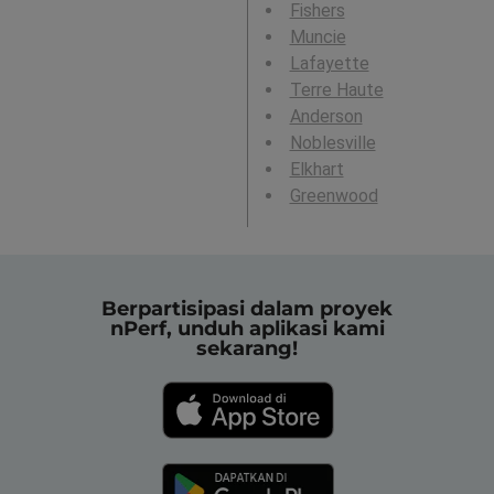
Fishers
Muncie
Lafayette
Terre Haute
Anderson
Noblesville
Elkhart
Greenwood
Berpartisipasi dalam proyek
nPerf, unduh aplikasi kami
sekarang!