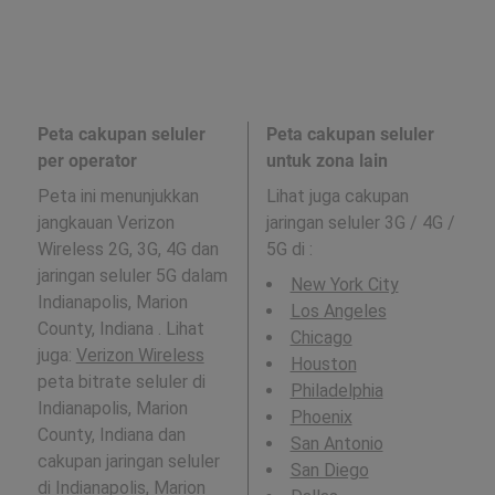
Peta cakupan seluler
Peta cakupan seluler
per operator
untuk zona lain
Peta ini menunjukkan
Lihat juga cakupan
jangkauan Verizon
jaringan seluler 3G / 4G /
Wireless 2G, 3G, 4G dan
5G di
:
jaringan seluler 5G dalam
New York City
Indianapolis, Marion
Los Angeles
County, Indiana . Lihat
Chicago
juga:
Verizon Wireless
Houston
peta bitrate seluler di
Philadelphia
Indianapolis, Marion
Phoenix
County, Indiana dan
San Antonio
cakupan jaringan seluler
San Diego
di Indianapolis, Marion