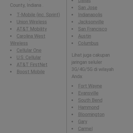
Dallas
County, Indiana .
San Jose
T-Mobile (inc. Sprint)
Indianapolis
Union Wireless
Jacksonville
AT&T Mobility
San Francisco
Carolina West
Austin
Wireless
Columbus
Cellular One
Lihat juga cakupan
U.S. Cellular
jaringan seluler
AT&T FirstNet
3G/4G/5G di wilayah
Boost Mobile
Anda:
Fort Wayne
Evansville
South Bend
Hammond
Bloomington
Gary
Carmel