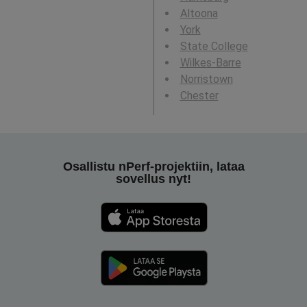
Altoona
York
State College
Wilkes-Barre
Norristown
Chester
Osallistu nPerf-projektiin, lataa
sovellus nyt!