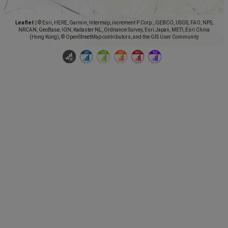
Leaflet
|
© Esri, HERE, Garmin, Intermap, increment P Corp., GEBCO, USGS, FAO, NPS,
NRCAN, GeoBase, IGN, Kadaster NL, Ordnance Survey, Esri Japan, METI, Esri China
(Hong Kong), © OpenStreetMap contributors, and the GIS User Community