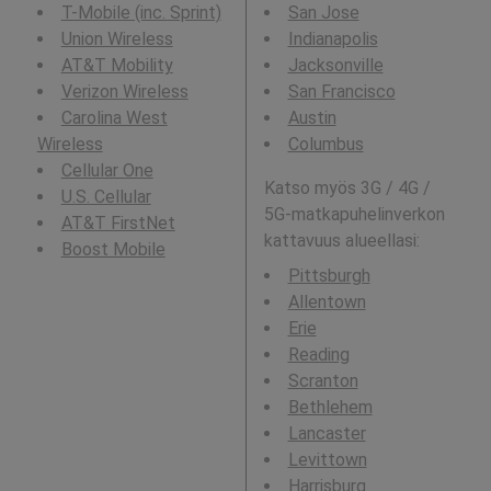
T-Mobile (inc. Sprint)
San Jose
Union Wireless
Indianapolis
AT&T Mobility
Jacksonville
Verizon Wireless
San Francisco
Carolina West
Austin
Wireless
Columbus
Cellular One
Katso myös 3G / 4G /
U.S. Cellular
5G-matkapuhelinverkon
AT&T FirstNet
kattavuus alueellasi:
Boost Mobile
Pittsburgh
Allentown
Erie
Reading
Scranton
Bethlehem
Lancaster
Levittown
Harrisburg