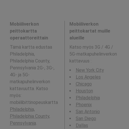
Mobiiliverkon
Mobiiliverkon
peittokartta
peittokartat muille
operaattoreittain
alueille
Tämä kartta edustaa
Katso myös 3G / 4G /
Philadelphia,
5G-matkapuhelinverkon
Philadelphia County,
kattavuus
:
Pennsylvania 2G-, 3G-,
New York City
4G- ja 5G-
Los Angeles
matkapuhelinverkon
Chicago
kattavuutta. Katso
Houston
myös:
Philadelphia
mobiilibittinopeuskartta
Phoenix
Philadelphia,
San Antonio
Philadelphia County,
San Diego
Pennsylvania
.
Dallas