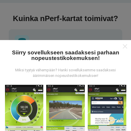
Kuinka nPerf-kartat toimivat?
Siirry sovellukseen saadaksesi parhaan
nopeustestikokemuksen!
Mistä tiedot ovat peräisin?
Miksi tyytyä vähempään? Hanki sovelluksemme saadaksesi
Tiedot kerätään nPerf-sovelluksen käyttäjien
äärimmäisen nopeustestikokemuksen!
suorittamista testeistä. Nämä ovat testejä, jotka
suoritetaan todellisissa olosuhteissa suoraan
kentällä. Jos haluat myös osallistua, sinun tarvitsee
vain ladata nPerf-sovellus älypuhelimeesi.
Mitä
enemmän tietoa on, sitä kattavammat kartat ovat!