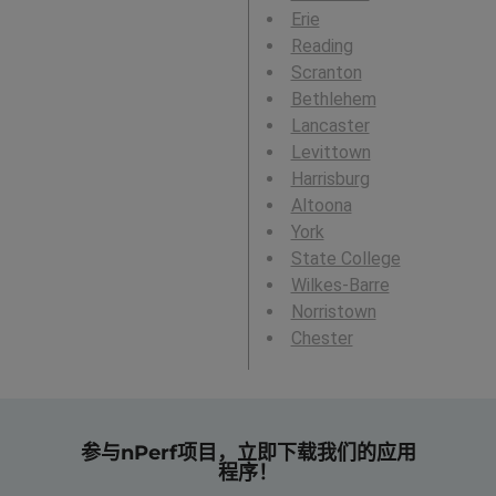
Erie
Reading
Scranton
Bethlehem
Lancaster
Levittown
Harrisburg
Altoona
York
State College
Wilkes-Barre
Norristown
Chester
参与nPerf项目，立即下载我们的应用
程序！