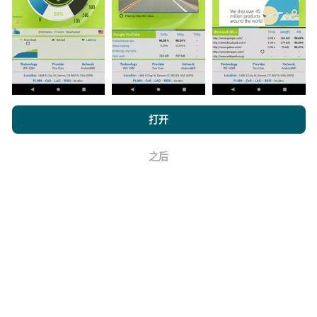
与其中，只需将nPerf应用程序下载到智能手机上即可。
数据越多，地图将越全面！
浏览 nPerf.com，
隐私和 Cookie 使用政策
以及我们的 nPerf 测试
打开
如何进行更新？
最终用户许可协议
。
之后
机器人每小时会自动更新网络覆盖图。速度图每15分钟
好
更新一次
。数据显示两年。两年后，每月一次从地图中
删除最旧的数据。
它的可靠性和准确性如何？