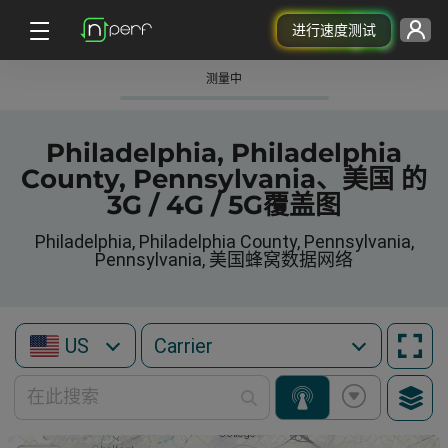
进行速度测试
测量中
Philadelphia, Philadelphia
County, Pennsylvania、美国 的
3G / 4G / 5G覆盖图
Philadelphia, Philadelphia County, Pennsylvania,
Pennsylvania, 美国蜂窝数据网络
US