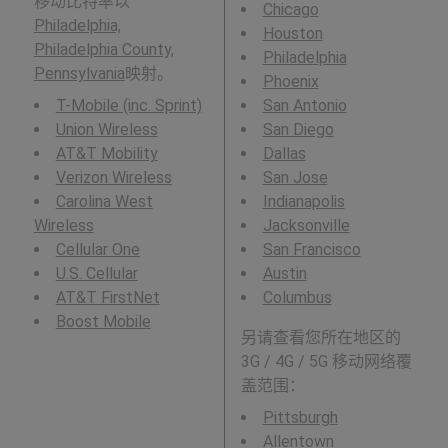
移动比特率以
Chicago
Philadelphia,
Houston
Philadelphia County,
Philadelphia
Pennsylvania
映射。
Phoenix
T-Mobile (inc. Sprint)
San Antonio
Union Wireless
San Diego
AT&T Mobility
Dallas
Verizon Wireless
San Jose
Carolina West
Indianapolis
Wireless
Jacksonville
Cellular One
San Francisco
U.S. Cellular
Austin
AT&T FirstNet
Columbus
Boost Mobile
另请查看您所在地区的
3G / 4G / 5G 移动网络覆
盖范围：
Pittsburgh
Allentown