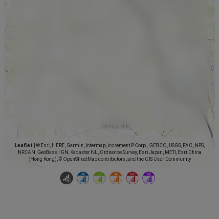
Leaflet
|
© Esri, HERE, Garmin, Intermap, increment P Corp., GEBCO, USGS, FAO, NPS,
NRCAN, GeoBase, IGN, Kadaster NL, Ordnance Survey, Esri Japan, METI, Esri China
(Hong Kong), © OpenStreetMap contributors, and the GIS User Community