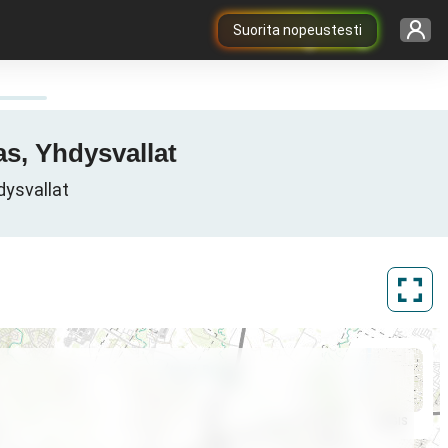
Suorita nopeustesti
as, Yhdysvallat
dysvallat
ArcGIS