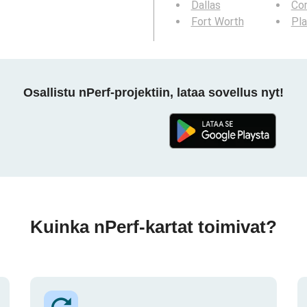
Dallas
Cor
Fort Worth
Pl
Osallistu nPerf-projektiin, lataa sovellus nyt!
Kuinka nPerf-kartat toimivat?