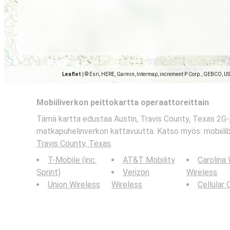
Leaflet
|
© Esri, HERE, Garmin, Intermap, increment P Corp., GEBCO, U
Mobiiliverkon peittokartta operaattoreittain
Tämä kartta edustaa Austin, Travis County, Texas 2G-,
matkapuhelinverkon kattavuutta. Katso myös: mobiili
Travis County, Texas
.
T-Mobile (inc.
AT&T Mobility
Carolina
Sprint)
Verizon
Wireless
Union Wireless
Wireless
Cellular