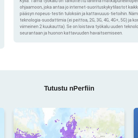
Kyllä. Tämä työkalu on tarkoitettu lähinnä matkapuhelinoper
ohjaamoon, joka antaa jo internet-suorituskykytilastot kai
pääsyn nopeus-testin tuloksiin ja kattavuuus-tietoihin. Näm
teknologia-suodattimia (ei peittoa, 2G, 3G, 4G, 4G+, 5G) ja k
viimeinen 2 kuukautta). Se on loistava työkalu uuden teknol
seurantaan ja huonon kattavuuden havaitsemiseen.
Tutustu nPerfiin