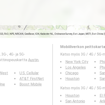
SGS, FAO, NPS, NRCAN, GeoBase, IGN, Kadaster NL, Ordnance Survey, Esri Japan, METI, Esri China 
Mobiiliverkon peittokartat
 3G-, 4G- ja 5G-
Katso myös 3G / 4G / 5G-
bittinopeuskartta
Austin,
New York City
Phi
Los Angeles
Ph
 West
U.S. Cellular
Chicago
San
AT&T FirstNet
Houston
Sa
 One
Boost Mobile
Katso myös 3G / 4G / 5G-ma
Houston
El 
San Antonio
Arl