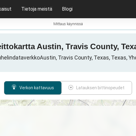
kaisut
Tietoja meistä
Blogi
Mittaus käynnissä
eittokartta Austin, Travis County, Tex
elindataverkkoAustin, Travis County, Texas, Texas, Yh
Verkon kattavuus
Latauksen bittinopeudet