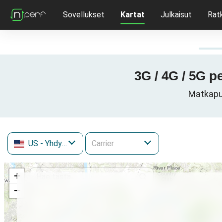
Sovellukset
Kartat
Julkaisut
Rat
3G / 4G / 5G p
Matkapuh
US
- Yhdysvallat
+
−