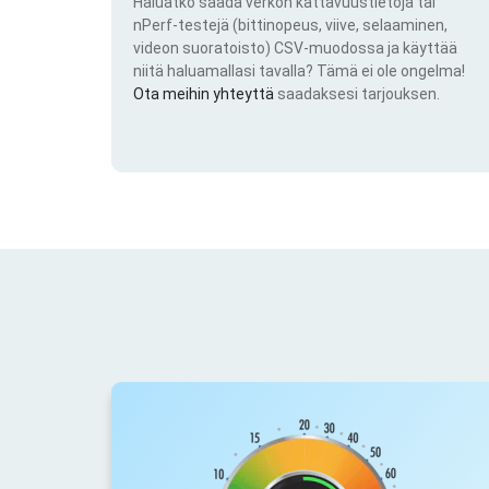
Haluatko saada verkon kattavuustietoja tai
nPerf-testejä (bittinopeus, viive, selaaminen,
videon suoratoisto) CSV-muodossa ja käyttää
niitä haluamallasi tavalla? Tämä ei ole ongelma!
Ota meihin yhteyttä
saadaksesi tarjouksen.