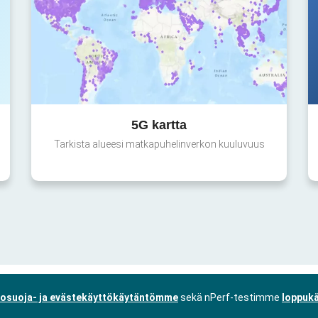
5G kartta
Tarkista alueesi matkapuhelinverkon kuuluvuus
tosuoja- ja evästekäyttökäytäntömme
sekä nPerf-testimme
loppukä