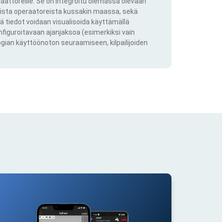
aattoreille. Se on integroitu olemassa olevaan
kkista operaatoreista kussakin maassa, sekä
ä tiedot voidaan visualisoida käyttämällä
onfiguroitavaan ajanjaksoa (esimerkiksi vain
ogian käyttöönoton seuraamiseen, kilpailijoiden