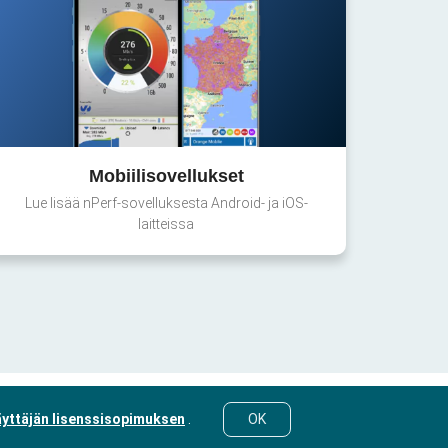
Mobiilisovellukset
Lue lisää nPerf-sovelluksesta Android- ja iOS-
laitteissa
yttäjän lisenssisopimuksen
.
OK