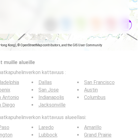
(Hong Kong), © OpenStreetMap contributors, and the GIS User Community
 muille alueille
matkapuhelinverkon kattavuus
:
ladelphia
Dallas
San Francisco
oenix
San Jose
Austin
 Antonio
Indianapolis
Columbus
n Diego
Jacksonville
tkapuhelinverkon kattavuus alueellasi:
Paso
Laredo
Amarillo
ington
Lubbock
Grand Prairie