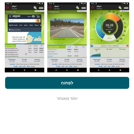
מאיפה הנתונים מגיעים?
הנתונים נאספים מבדיקות שבוצעו על ידי המשתמשים
באפליקציית nPerf. בדיקות אלו נערכו בתנאים אמיתיים,
ישירות בשטח. אם גם אתם רוצים להיות מעורבים, כל
שעליכם לעשות הוא להוריד את אפליקציית nPerf
לסמארטפון.
ככל שיש יותר נתונים כך המפות יהיו מקיפות
יותר!
על ידי גלישה ב- nPerf.com, אתה מסכים ל
מדיניות השימוש בנושא
פרטיות ועוגיות
כמו גם למבחן nPerf שלנו
הסכם רישיון למשתמש קצה
לִפְתוֹחַ
.
כיצד מתבצעים עדכונים?
יותר מאוחר
OK
מפות כיסוי רשת מתעדכנות אוטומטית על ידי בוט כל שעה.
מפות מהירות הן
מתעדכנות כל 15 דקות
. הנתונים מוצגים
במשך שנתיים. לאחר שנתיים, הנתונים העתיקים ביותר
מוסרים מהמפות פעם בחודש.