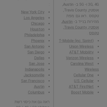
3G, 4G ו- 5G ב- Austin,
:
אוסטין, Travis County,
New York City
טקסס . ראו גם: מפת
Los Angeles
מהירות בנייד ב-
Austin,
Chicago
אוסטין, Travis County,
Houston
טקסס
.
Philadelphia
Phoenix
T-Mobile (inc. Sprint)
San Antonio
Union Wireless
San Diego
AT&T Mobility
Dallas
Verizon Wireless
San Jose
Carolina West
Indianapolis
Wireless
Jacksonville
Cellular One
San Francisco
U.S. Cellular
Austin
AT&T FirstNet
Columbus
Boost Mobile
ראה גם את כיסוי רשת