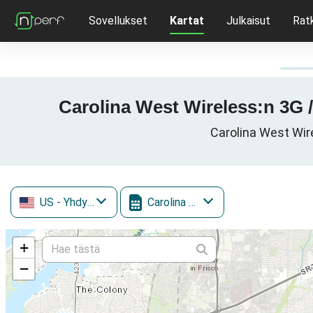
Sovellukset
Kartat
Julkaisut
Rat
Carolina West Wireless:n 3G /
Carolina West Wir
US
- Yhdysvallat
Carolina West Wireless
+
−