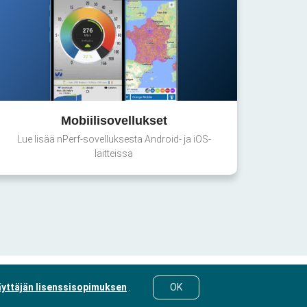
Mobiilisovellukset
Lue lisää nPerf-sovelluksesta Android- ja iOS-
laitteissa
yttäjän lisenssisopimuksen
.
OK