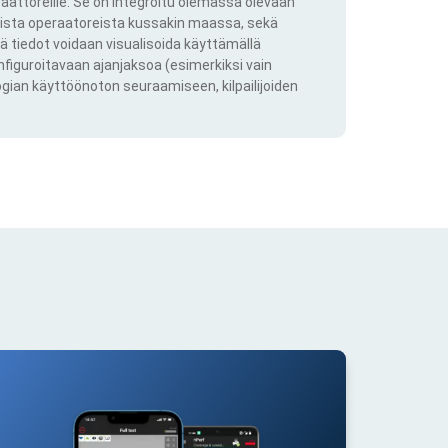
aattoreille. Se on integroitu olemassa olevaan
kkista operaatoreista kussakin maassa, sekä
ä tiedot voidaan visualisoida käyttämällä
onfiguroitavaan ajanjaksoa (esimerkiksi vain
ogian käyttöönoton seuraamiseen, kilpailijoiden