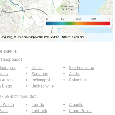
(Hong Kong), © OpenStreetMap contributors, and the GIS User Community
 alueille
ittinopeudet
:
ladelphia
Dallas
San Francisco
oenix
San Jose
Austin
 Antonio
Indianapolis
Columbus
n Diego
Jacksonville
 / 5G-bittinopeudet :
t Worth
Laredo
Amarillo
Paso
Lubbock
Grand Prairie