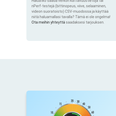
Haluatko saada verkon kattavuustietoja tai
nPerf-testejä (bittinopeus, viive, selaaminen,
videon suoratoisto) CSV-muodossa ja käyttää
niitä haluamallasi tavalla? Tämä ei ole ongelma!
Ota meihin yhteyttä
saadaksesi tarjouksen.