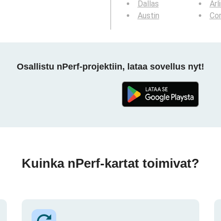
Dallas
Arl
Austin
Cor
Osallistu nPerf-projektiin, lataa sovellus nyt!
Kuinka nPerf-kartat toimivat?