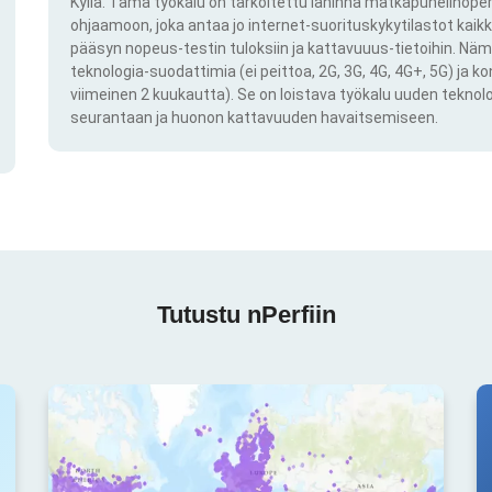
Kyllä. Tämä työkalu on tarkoitettu lähinnä matkapuhelinoper
ohjaamoon, joka antaa jo internet-suorituskykytilastot kai
pääsyn nopeus-testin tuloksiin ja kattavuuus-tietoihin. Näm
teknologia-suodattimia (ei peittoa, 2G, 3G, 4G, 4G+, 5G) ja k
viimeinen 2 kuukautta). Se on loistava työkalu uuden teknol
seurantaan ja huonon kattavuuden havaitsemiseen.
Tutustu nPerfiin