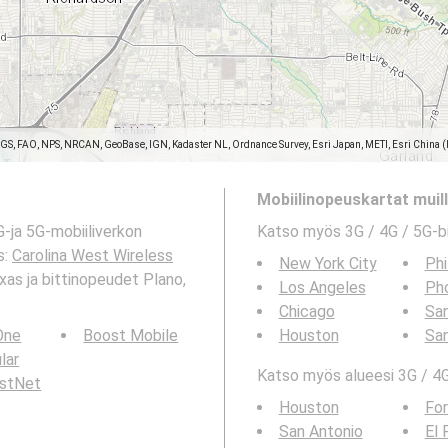
SGS, FAO, NPS, NRCAN, GeoBase, IGN, Kadaster NL, Ordnance Survey, Esri Japan, METI, Esri China 
Mobiilinopeuskartat muille
-ja 5G-mobiiliverkon
Katso myös 3G / 4G / 5G-b
s:
Carolina West Wireless
New York City
Phi
xas ja bittinopeudet Plano,
Los Angeles
Ph
Chicago
San
 One
Boost Mobile
Houston
Sa
ular
Katso myös alueesi 3G / 4G
rstNet
Houston
For
San Antonio
El 