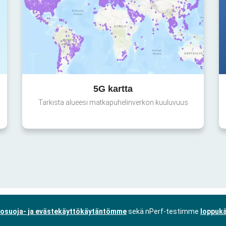
5G kartta
Tarkista alueesi matkapuhelinverkon kuuluvuus
tosuoja- ja evästekäyttökäytäntömme
sekä nPerf-testimme
loppukä