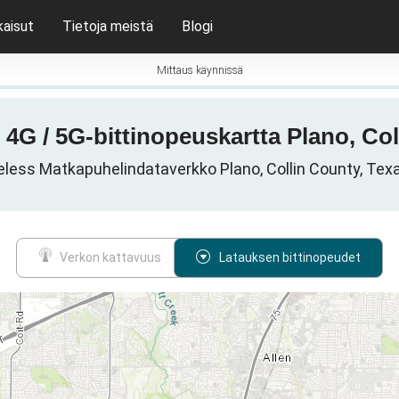
kaisut
Tietoja meistä
Blogi
Mittaus käynnissä
 4G / 5G-bittinopeuskartta Plano, Col
eless Matkapuhelindataverkko Plano, Collin County, Texa
Verkon kattavuus
Latauksen bittinopeudet