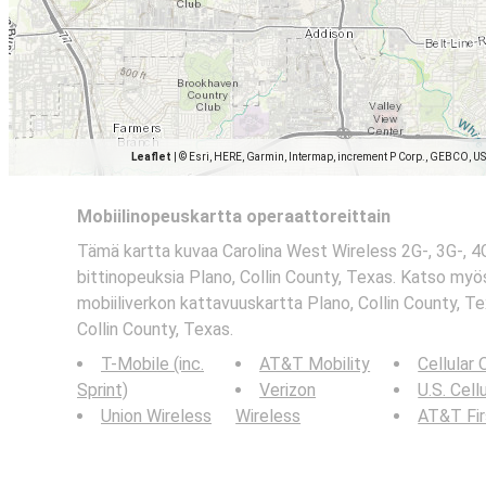
Leaflet
|
© Esri, HERE, Garmin, Intermap, increment P Corp., GEBCO, U
Mobiilinopeuskartta operaattoreittain
Tämä kartta kuvaa Carolina West Wireless 2G-, 3G-, 4G
bittinopeuksia Plano, Collin County, Texas. Katso myö
mobiiliverkon kattavuuskartta Plano, Collin County, Te
Collin County, Texas.
T-Mobile (inc.
AT&T Mobility
Cellular
Sprint)
Verizon
U.S. Cell
Union Wireless
Wireless
AT&T Fi