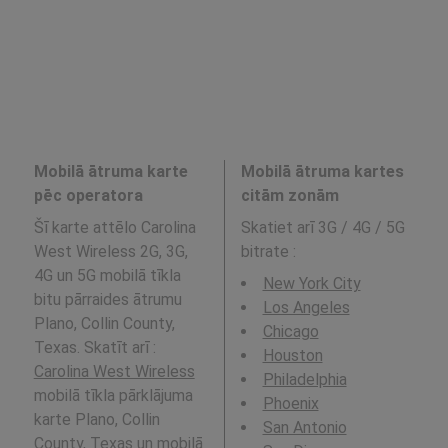
Mobilā ātruma karte
Mobilā ātruma kartes
pēc operatora
citām zonām
Šī karte attēlo Carolina
Skatiet arī 3G / 4G / 5G
West Wireless 2G, 3G,
bitrate
:
4G un 5G mobilā tīkla
New York City
bitu pārraides ātrumu
Los Angeles
Plano, Collin County,
Chicago
Texas. Skatīt arī :
Houston
Carolina West Wireless
Philadelphia
mobilā tīkla pārklājuma
Phoenix
karte Plano, Collin
San Antonio
County, Texas un mobilā