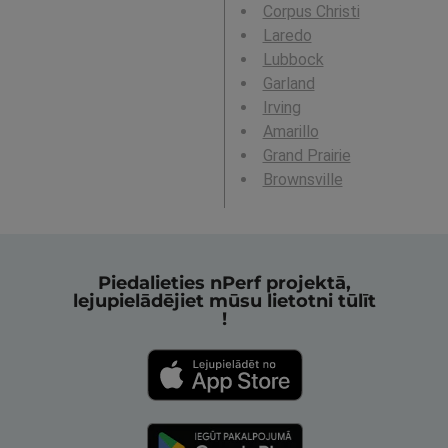
Corpus Christi
Laredo
Lubbock
Garland
Irving
Amarillo
Grand Prairie
Brownsville
Piedalieties nPerf projektā,
lejupielādējiet mūsu lietotni tūlīt
!