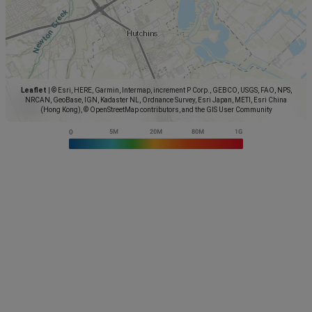
Leaflet
|
© Esri, HERE, Garmin, Intermap, increment P Corp., GEBCO, USGS, FAO, NPS,
NRCAN, GeoBase, IGN, Kadaster NL, Ordnance Survey, Esri Japan, METI, Esri China
(Hong Kong), © OpenStreetMap contributors, and the GIS User Community