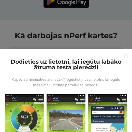
Kā darbojas nPerf kartes?
Dodieties uz lietotni, lai iegūtu labāko
ātruma testa pieredzi!
No kurienes nāk dati?
Kāpēc samierināties ar mazāk? Iegūstiet mūsu lietotni, lai iegūtu
maksimālu ātruma pārbaudes pieredzi!
Dati tiek apkopoti no pārbaudēm, ko veic nPerf
lietotnes lietotāji. Tie ir testi veikti reālā apstākļos,
tieši uz lauka. Ja jūs vēlaties iesaistīties arī, viss, kas
jums jādara, ir lejupielādēt nPerf app uz jūsu
viedtālrunis.
Jo vairāk datu ir, visaptverošāka kartes
būs!