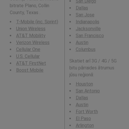
San Diego
bitrate Plano, Collin
Dallas
County, Texas .
San Jose
T-Mobile (inc. Sprint)
Indianapolis
Union Wireless
Jacksonville
AT&T Mobility
San Francisco
Verizon Wireless
Austin
Cellular One
Columbus
U.S. Cellular
Skatiet arī 3G / 4G / 5G
AT&T FirstNet
bitu pārraides ātrumus
Boost Mobile
jūsu reģionā:
Houston
San Antonio
Dallas
Austin
Fort Worth
El Paso
Arlington