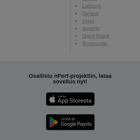
Lubbock
Garland
Irving
Amarillo
Grand Prairie
Brownsville
Osallistu nPerf-projektiin, lataa
sovellus nyt!