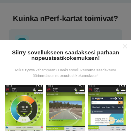
Kuinka nPerf-kartat toimivat?
Siirry sovellukseen saadaksesi parhaan
nopeustestikokemuksen!
Mistä tiedot ovat peräisin?
Miksi tyytyä vähempään? Hanki sovelluksemme saadaksesi
Tiedot kerätään nPerf-sovelluksen käyttäjien
äärimmäisen nopeustestikokemuksen!
suorittamista testeistä. Nämä ovat testejä, jotka
suoritetaan todellisissa olosuhteissa suoraan
kentällä. Jos haluat myös osallistua, sinun tarvitsee
vain ladata nPerf-sovellus älypuhelimeesi.
Mitä
enemmän tietoa on, sitä kattavammat kartat ovat!