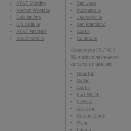
AT&T Mobility
San Jose
Verizon Wireless
Indianapolis
Cellular One
Jacksonville
U.S. Cellular
San Francisco
AT&T FirstNet
Austin
Boost Mobile
Columbus
Katso myös 3G / 4G /
5G-matkapuhelinverkon
kattavuus alueellasi:
Houston
Dallas
Austin
Fort Worth
El Paso
Arlington
Corpus Christi
Plano
Laredo