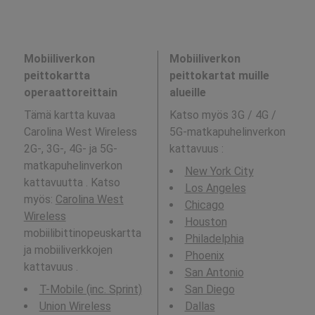
Mobiiliverkon
Mobiiliverkon
peittokartta
peittokartat muille
operaattoreittain
alueille
Tämä kartta kuvaa
Katso myös 3G / 4G /
Carolina West Wireless
5G-matkapuhelinverkon
2G-, 3G-, 4G- ja 5G-
kattavuus
:
matkapuhelinverkon
New York City
kattavuutta . Katso
Los Angeles
myös:
Carolina West
Chicago
Wireless
Houston
mobiilibittinopeuskartta
Philadelphia
ja mobiiliverkkojen
Phoenix
kattavuus .
San Antonio
T-Mobile (inc. Sprint)
San Diego
Union Wireless
Dallas