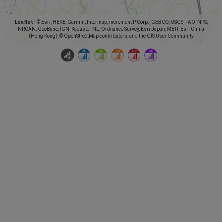
Leaflet
|
© Esri, HERE, Garmin, Intermap, increment P Corp., GEBCO, USGS, FAO, NPS,
NRCAN, GeoBase, IGN, Kadaster NL, Ordnance Survey, Esri Japan, METI, Esri China
(Hong Kong), © OpenStreetMap contributors, and the GIS User Community