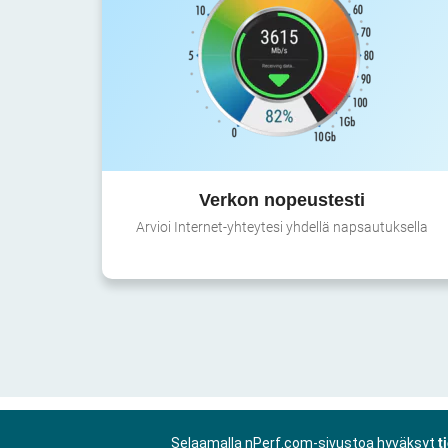
Verkon nopeustesti
Arvioi Internet-yhteytesi yhdellä napsautuksella
Selaamalla nPerf.com-sivustoa hyväksyt
t