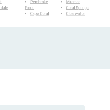
t
Pembroke
Miramar
rdale
Pines
Coral Springs
Cape Coral
Clearwater