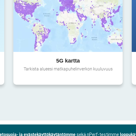
5G kartta
Tarkista alueesi matkapuhelinverkon kuuluvuus
ietosuoja- ja evästekäyttökäytäntömme
sekä nPerf-testimme
loppukä