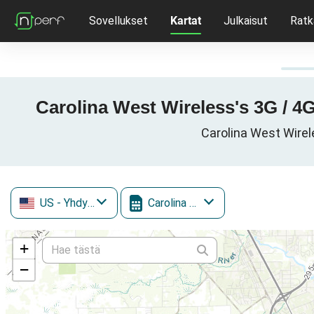
Sovellukset
Kartat
Julkaisut
Ratk
Carolina West Wireless's 3G / 4G
Carolina West Wirel
US
- Yhdysvallat
Carolina West Wireless
+
−