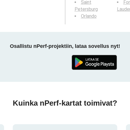
Saint
For
Petersburg
Laude
Orlando
Osallistu nPerf-projektiin, lataa sovellus nyt!
Kuinka nPerf-kartat toimivat?