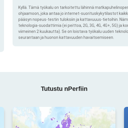
Kyllä. Tämä työkalu on tarkoitettu lähinnä matkapuhelinoper
ohjaamoon, joka antaa jo internet-suorituskykytilastot kai
pääsyn nopeus-testin tuloksiin ja kattavuuus-tietoihin. Näm
teknologia-suodattimia (ei peittoa, 2G, 3G, 4G, 4G+, 5G) ja k
viimeinen 2 kuukautta). Se on loistava työkalu uuden teknol
seurantaan ja huonon kattavuuden havaitsemiseen.
Tutustu nPerfiin