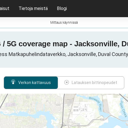
aisut
Tietoja meistä
Blogi
Mittaus käynnissä
 / 5G coverage map - Jacksonville, D
ess Matkapuhelindataverkko, Jacksonville, Duval County, 
Verkon kattavuus
Latauksen bittinopeudet