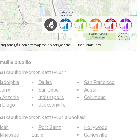
Hong Kong), © OpenStreetMap contributors, and the GIS User Community
muille alueille
matkapuhelinverkon kattavuus
:
ladelphia
Dallas
San Francisco
oenix
San Jose
Austin
 Antonio
Indianapolis
Columbus
n Diego
Jacksonville
tkapuhelinverkon kattavuus alueellasi:
leah
Port Saint
Hollywood
lahassee
Lucie
Gainesville