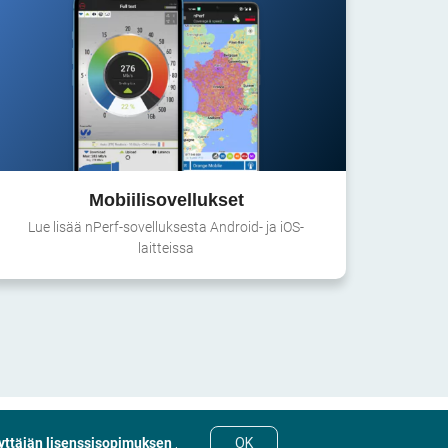
Mobiilisovellukset
Lue lisää nPerf-sovelluksesta Android- ja iOS-
laitteissa
yttäjän lisenssisopimuksen
.
OK