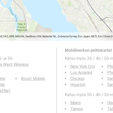
GS, FAO, NPS, NRCAN, GeoBase, IGN, Kadaster NL, Ordnance Survey, Esri Japan, METI, Esri China (
Mobiiliverkon peittokartat 
- ja 5G-
Katso myös 3G / 4G / 5G-
na West Wireless
New York City
Phi
.
Los Angeles
Ph
 One
Boost Mobile
Chicago
San
ular
Houston
Sa
rstNet
Katso myös 3G / 4G / 5G-ma
Miami
Hia
Tampa
Tal