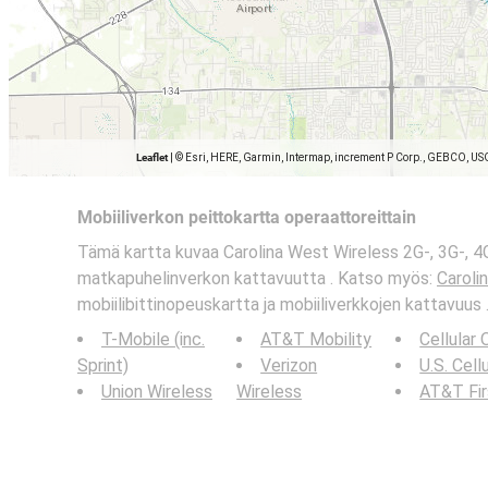
Leaflet
|
© Esri, HERE, Garmin, Intermap, increment P Corp., GEBCO, US
Mobiiliverkon peittokartta operaattoreittain
Tämä kartta kuvaa Carolina West Wireless 2G-, 3G-, 4G
matkapuhelinverkon kattavuutta . Katso myös:
Caroli
mobiilibittinopeuskartta ja mobiiliverkkojen kattavuus 
T-Mobile (inc.
AT&T Mobility
Cellular
Sprint)
Verizon
U.S. Cell
Union Wireless
Wireless
AT&T Fi