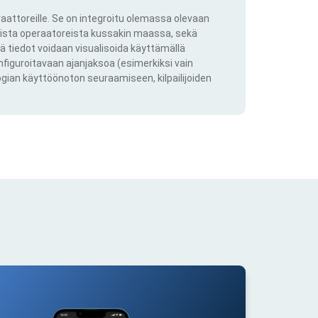
aattoreille. Se on integroitu olemassa olevaan
kkista operaatoreista kussakin maassa, sekä
ä tiedot voidaan visualisoida käyttämällä
onfiguroitavaan ajanjaksoa (esimerkiksi vain
ogian käyttöönoton seuraamiseen, kilpailijoiden