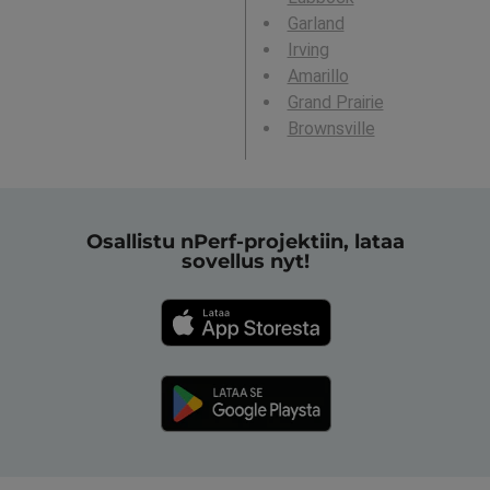
Garland
Irving
Amarillo
Grand Prairie
Brownsville
Osallistu nPerf-projektiin, lataa
sovellus nyt!