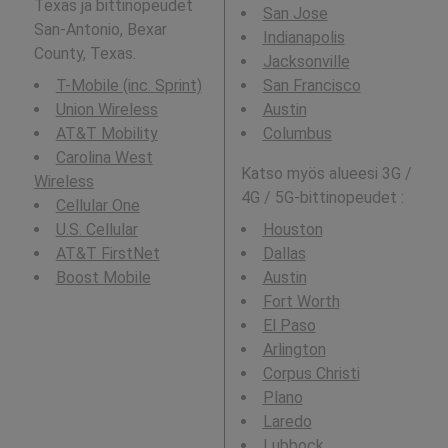
Texas ja bittinopeudet
San Jose
San-Antonio, Bexar
Indianapolis
County, Texas.
Jacksonville
T-Mobile (inc. Sprint)
San Francisco
Union Wireless
Austin
AT&T Mobility
Columbus
Carolina West
Katso myös alueesi 3G /
Wireless
4G / 5G-bittinopeudet :
Cellular One
U.S. Cellular
Houston
AT&T FirstNet
Dallas
Boost Mobile
Austin
Fort Worth
El Paso
Arlington
Corpus Christi
Plano
Laredo
Lubbock