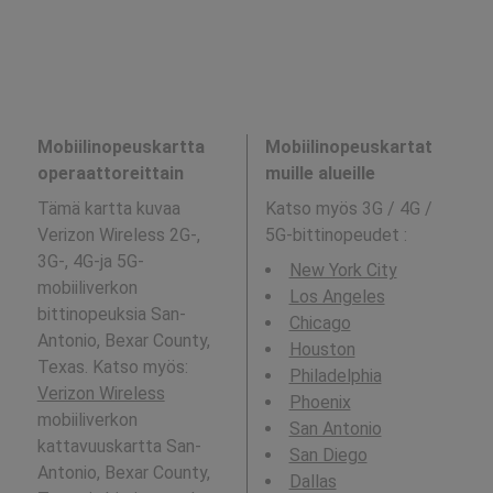
Mobiilinopeuskartta
Mobiilinopeuskartat
operaattoreittain
muille alueille
Tämä kartta kuvaa
Katso myös 3G / 4G /
Verizon Wireless 2G-,
5G-bittinopeudet
:
3G-, 4G-ja 5G-
New York City
mobiiliverkon
Los Angeles
bittinopeuksia San-
Chicago
Antonio, Bexar County,
Houston
Texas. Katso myös:
Philadelphia
Verizon Wireless
Phoenix
mobiiliverkon
San Antonio
kattavuuskartta San-
San Diego
Antonio, Bexar County,
Dallas