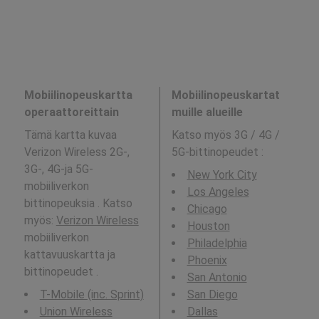
Mobiilinopeuskartta
Mobiilinopeuskartat
operaattoreittain
muille alueille
Tämä kartta kuvaa
Katso myös 3G / 4G /
Verizon Wireless 2G-,
5G-bittinopeudet
:
3G-, 4G-ja 5G-
New York City
mobiiliverkon
Los Angeles
bittinopeuksia . Katso
Chicago
myös:
Verizon Wireless
Houston
mobiiliverkon
Philadelphia
kattavuuskartta ja
Phoenix
bittinopeudet .
San Antonio
T-Mobile (inc. Sprint)
San Diego
Union Wireless
Dallas