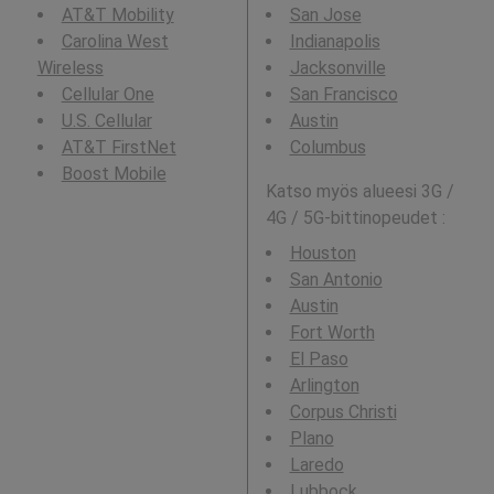
AT&T Mobility
San Jose
Carolina West
Indianapolis
Wireless
Jacksonville
Cellular One
San Francisco
U.S. Cellular
Austin
AT&T FirstNet
Columbus
Boost Mobile
Katso myös alueesi 3G /
4G / 5G-bittinopeudet :
Houston
San Antonio
Austin
Fort Worth
El Paso
Arlington
Corpus Christi
Plano
Laredo
Lubbock