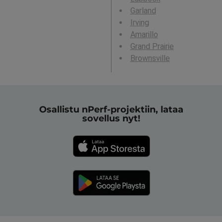
Garland
Irving
Amarillo
Grand Prairie
Brownsville
Osallistu nPerf-projektiin, lataa
sovellus nyt!