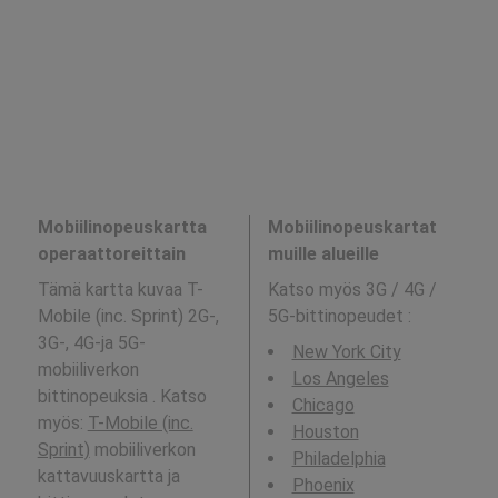
Mobiilinopeuskartta
Mobiilinopeuskartat
operaattoreittain
muille alueille
Tämä kartta kuvaa T-
Katso myös 3G / 4G /
Mobile (inc. Sprint) 2G-,
5G-bittinopeudet
:
3G-, 4G-ja 5G-
New York City
mobiiliverkon
Los Angeles
bittinopeuksia . Katso
Chicago
myös:
T-Mobile (inc.
Houston
Sprint)
mobiiliverkon
Philadelphia
kattavuuskartta ja
Phoenix