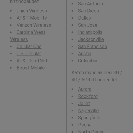
bittinopeudet .
San Antonio
Union Wireless
San Diego
AT&T Mobility
Dallas
Verizon Wireless
San Jose
Carolina West
Indianapolis
Wireless
Jacksonville
Cellular One
San Francisco
U.S. Cellular
Austin
AT&T FirstNet
Columbus
Boost Mobile
Katso myös alueesi 3G /
4G / 5G-bittinopeudet :
Aurora
Rockford
Joliet
Naperville
Springfield
Peoria
North Peoria