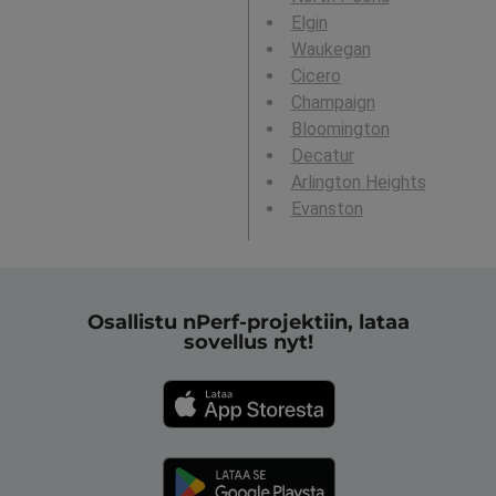
Elgin
Waukegan
Cicero
Champaign
Bloomington
Decatur
Arlington Heights
Evanston
Osallistu nPerf-projektiin, lataa
sovellus nyt!