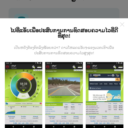
ໄປທີ່ແອັບເພື່ອປະສົບການການທົດສອບຄວາມໄວທີ່ດີ
ທີ່ສຸດ!
ຂໍ້ມູນມາຈາກໃສ?
ເປັນຫຍັງຕ້ອງຕົກລົງໜ້ອຍກວ່າ? ດາວໂຫລດແອັບຯຂອງພວກເຮົາເພື່ອ
ຂໍ້ມູນຈະຖືກເກັບ ກຳ ຈາກການທົດສອບທີ່ ດຳ ເນີນໂດຍຜູ້ໃຊ້ app
ປະສົບການການທົດສອບຄວາມໄວສູງສຸດ!
nPerf. ນີ້ແມ່ນການທົດສອບທີ່ ດຳ ເນີນໃນສະພາບຕົວຈິງ, ໂດຍ
ກົງໃນພາກສະ ໜາມ. ຖ້າທ່ານຢາກມີສ່ວນຮ່ວມຄືກັນ, ສິ່ງທີ່ທ່ານ
ຕ້ອງເຮັດຄືການດາວໂຫລດແອັບ app nPerf ລົງໃນໂທລະສັບ
ສະຫຼາດຂອງທ່ານ.
ຍິ່ງມີຂໍ້ມູນຫຼາຍເທົ່າໃດ, ຍິ່ງຈະມີແຜນທີ່ທີ່
ຄົບຖ້ວນເທົ່າໃດ!
ມີການປັບປຸງແນວໃດ?