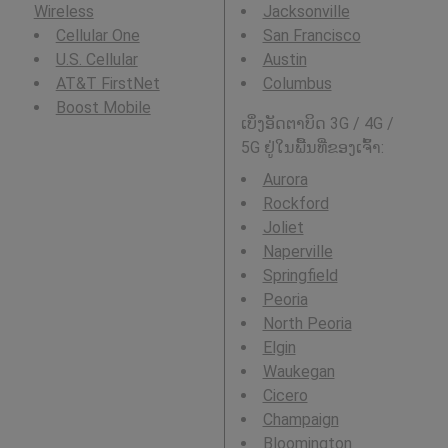
Wireless
Jacksonville
Cellular One
San Francisco
U.S. Cellular
Austin
AT&T FirstNet
Columbus
Boost Mobile
ເບິ່ງອັດຕາບິດ 3G / 4G /
5G ຢູ່ໃນພື້ນທີ່ຂອງເຈົ້າ:
Aurora
Rockford
Joliet
Naperville
Springfield
Peoria
North Peoria
Elgin
Waukegan
Cicero
Champaign
Bloomington