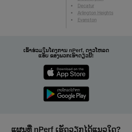
Decatur
Arlington Heights
Evanston
ເຂົ້າຮ່ວມໃນໂຄງການ nPerf, ດາວໂຫລດ
ແອັບ ຂອງພວກເຮົາດຽວນີ້!
ແຜນທີ່ nPerf ເຮັດວຽກໄດ້ແນວໃດ?