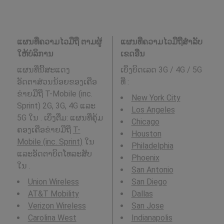
ແຜນທີ່ຄວາມໄວມືຖື ຕາມຜູ້
ແຜນທີ່ຄວາມໄວມືຖືສໍາລັບ
ໃຫ້ບໍລິການ
ເຂດອື່ນ
ແຜນທີ່ນີ້ສະແດງ
ເບິ່ງບິດເລດ 3G / 4G / 5G
ອັດຕາສ່ວນນ້ອຍຂອງເຄືອ
ທີ່
:
ຂ່າຍມືຖື T-Mobile (inc.
New York City
Sprint) 2G, 3G, 4G ແລະ
Los Angeles
5G ໃນ . ເບິ່ງຕື່ມ: ແຜນທີ່ຄຸ້ມ
Chicago
ຄອງເຄືອຂ່າຍມືຖື
T-
Houston
Mobile (inc. Sprint)
ໃນ
Philadelphia
ແລະອັດຕາບິດໂທລະສັບ
Phoenix
ໃນ .
San Antonio
Union Wireless
San Diego
AT&T Mobility
Dallas
Verizon Wireless
San Jose
Carolina West
Indianapolis