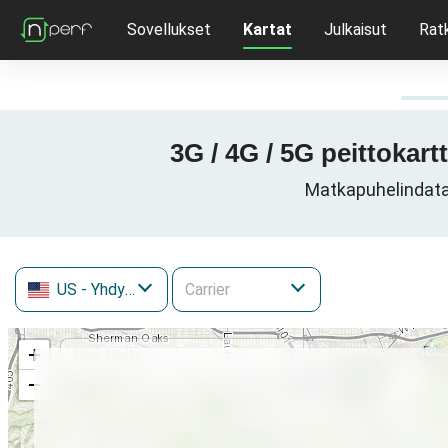
Sovellukset
Kartat
Julkaisut
Rat
3G / 4G / 5G peittokar
Matkapuhelindatav
US
- Yhdysvallat
+
−