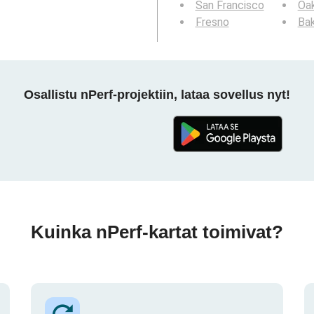
San Francisco
Oa
Fresno
Bak
Osallistu nPerf-projektiin, lataa sovellus nyt!
Kuinka nPerf-kartat toimivat?