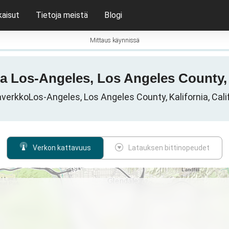
kaisut
Tietoja meistä
Blogi
Mittaus käynnissä
tta Los-Angeles, Los Angeles County, 
erkkoLos-Angeles, Los Angeles County, Kalifornia, Calif
Verkon kattavuus
Latauksen bittinopeudet