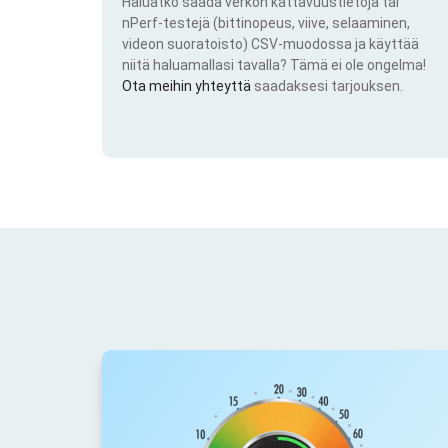
Haluatko saada verkon kattavuustietoja tai
nPerf-testejä (bittinopeus, viive, selaaminen,
videon suoratoisto) CSV-muodossa ja käyttää
niitä haluamallasi tavalla? Tämä ei ole ongelma!
Ota meihin yhteyttä
saadaksesi tarjouksen.