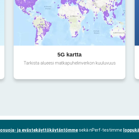
5G kartta
Tarkista alueesi matkapuhelinverkon kuuluvuus
tosuoja- ja evästekäyttökäytäntömme
sekä nPerf-testimme
loppukä