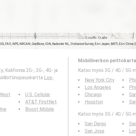
SGS, FAO, NPS, NRCAN, GeoBase, IGN, Kadaster NL, Ordnance Survey, Esri Japan, METI, Esri China 
Mobiiliverkon peittokartat
Kalifornia 2G-, 3G-, 4G- ja
Katso myös 3G / 4G / 5G-
ilibittinopeuskartta
Los-
New York City
Phi
Los Angeles
Ph
 West
U.S. Cellular
Chicago
San
AT&T FirstNet
Houston
Sa
 One
Boost Mobile
Katso myös 3G / 4G / 5G-ma
San Diego
Sa
San Jose
Lo