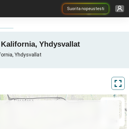
Suorita nopeustesti
Kalifornia, Yhdysvallat
ornia, Yhdysvallat
ArcGIS