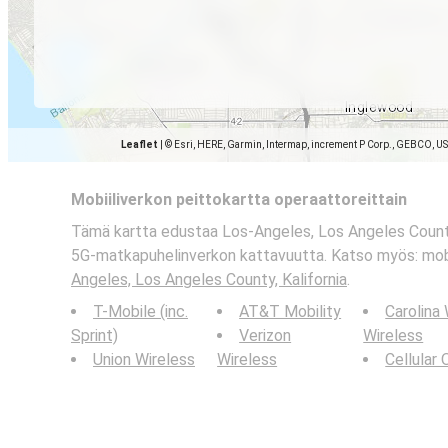
Leaflet
|
© Esri, HERE, Garmin, Intermap, increment P Corp., GEBCO, U
Mobiiliverkon peittokartta operaattoreittain
Tämä kartta edustaa Los-Angeles, Los Angeles County, 
5G-matkapuhelinverkon kattavuutta. Katso myös: mobi
Angeles, Los Angeles County, Kalifornia
.
T-Mobile (inc.
AT&T Mobility
Carolina
Sprint)
Verizon
Wireless
Union Wireless
Wireless
Cellular