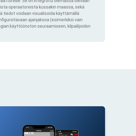
aattoreille. Se on integroitu olemassa olevaan
kkista operaatoreista kussakin maassa, sekä
ä tiedot voidaan visualisoida käyttämällä
onfiguroitavaan ajanjaksoa (esimerkiksi vain
ogian käyttöönoton seuraamiseen, kilpailijoiden