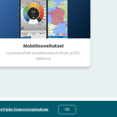
Mobiilisovellukset
Lue lisää nPerf-sovelluksesta Android- ja iOS-
laitteissa
yttäjän lisenssisopimuksen
.
OK