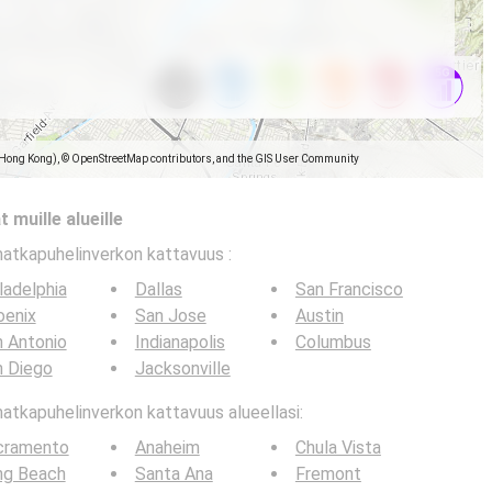
(Hong Kong), © OpenStreetMap contributors, and the GIS User Community
 muille alueille
matkapuhelinverkon kattavuus
:
ladelphia
Dallas
San Francisco
oenix
San Jose
Austin
 Antonio
Indianapolis
Columbus
n Diego
Jacksonville
tkapuhelinverkon kattavuus alueellasi:
cramento
Anaheim
Chula Vista
ng Beach
Santa Ana
Fremont