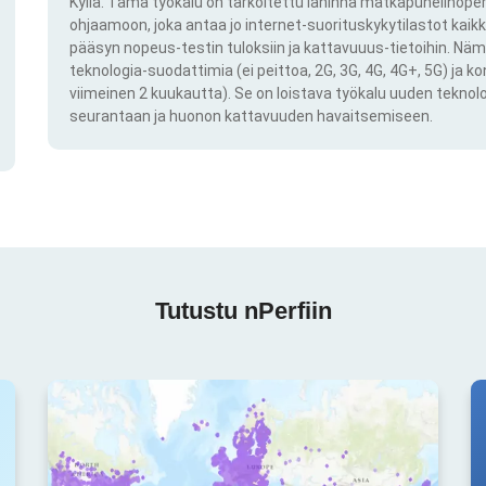
Kyllä. Tämä työkalu on tarkoitettu lähinnä matkapuhelinoper
ohjaamoon, joka antaa jo internet-suorituskykytilastot kai
pääsyn nopeus-testin tuloksiin ja kattavuuus-tietoihin. Näm
teknologia-suodattimia (ei peittoa, 2G, 3G, 4G, 4G+, 5G) ja k
viimeinen 2 kuukautta). Se on loistava työkalu uuden teknol
seurantaan ja huonon kattavuuden havaitsemiseen.
Tutustu nPerfiin