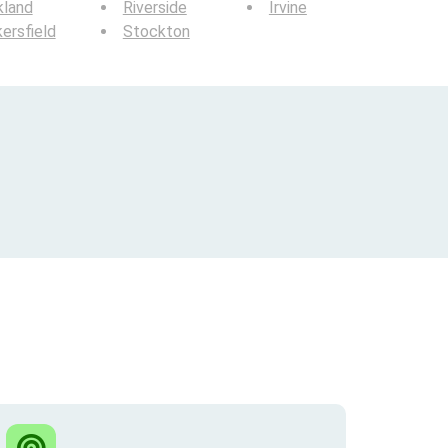
kland
Riverside
Irvine
ersfield
Stockton