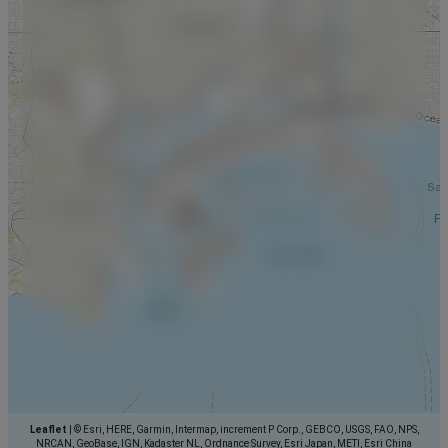
Leaflet
|
© Esri, HERE, Garmin, Intermap, increment P Corp., GEBCO, USGS, FAO, NPS,
NRCAN, GeoBase, IGN, Kadaster NL, Ordnance Survey, Esri Japan, METI, Esri China