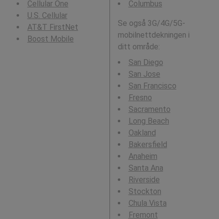
Cellular One
Columbus
U.S. Cellular
Se også 3G/4G/5G-
AT&T FirstNet
mobilnettdekningen i
Boost Mobile
ditt område:
San Diego
San Jose
San Francisco
Fresno
Sacramento
Long Beach
Oakland
Bakersfield
Anaheim
Santa Ana
Riverside
Stockton
Chula Vista
Fremont