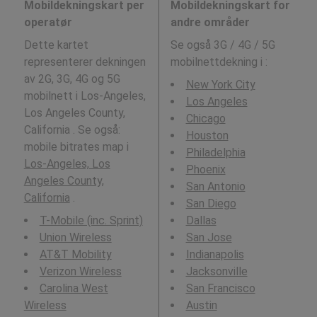
Mobildekningskart per
Mobildekningskart for
operatør
andre områder
Dette kartet
Se også 3G / 4G / 5G
representerer dekningen
mobilnettdekning i
:
av 2G, 3G, 4G og 5G
New York City
mobilnett i Los-Angeles,
Los Angeles
Los Angeles County,
Chicago
California . Se også:
Houston
mobile bitrates map i
Philadelphia
Los-Angeles, Los
Phoenix
Angeles County,
San Antonio
California
.
San Diego
T-Mobile (inc. Sprint)
Dallas
Union Wireless
San Jose
AT&T Mobility
Indianapolis
Verizon Wireless
Jacksonville
Carolina West
San Francisco
Wireless
Austin