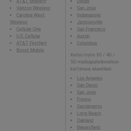
AT&T Mobility
Dallas
Verizon Wireless
San Jose
Carolina West
Indianapolis
Wireless
Jacksonville
Cellular One
San Francisco
U.S. Cellular
Austin
AT&T FirstNet
Columbus
Boost Mobile
Katso myös 3G / 4G /
5G-matkapuhelinverkon
kattavuus alueellasi:
Los Angeles
San Diego
San Jose
Fresno
Sacramento
Long Beach
Oakland
Bakersfield