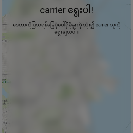
carrier ရွေးပါ!
ဒေတာကိုပြသရန်မြေပုံပေါ်ရှိမီနူးကို သုံး၍ carrier သူကို
ရွေးချယ်ပါ။