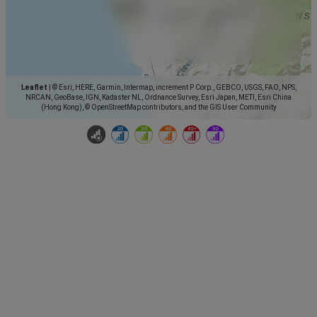
Leaflet
|
© Esri, HERE, Garmin, Intermap, increment P Corp., GEBCO, USGS, FAO, NPS,
NRCAN, GeoBase, IGN, Kadaster NL, Ordnance Survey, Esri Japan, METI, Esri China
(Hong Kong), © OpenStreetMap contributors, and the GIS User Community