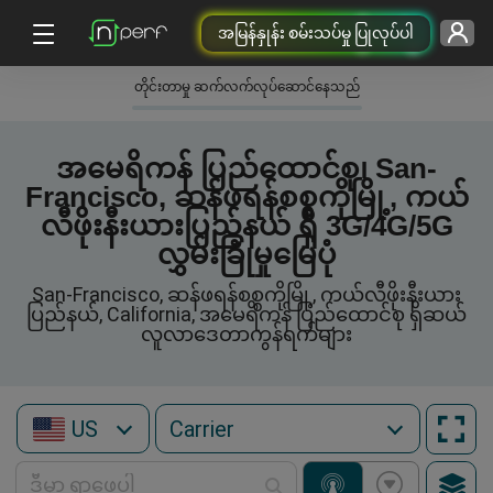
အမြန်နှုန်း စမ်းသပ်မှု ပြုလုပ်ပါ
တိုင်းတာမှု ဆက်လက်လုပ်ဆောင်နေသည်
အမေရိကန် ပြည်ထောင်စု၊ San-
Francisco, ဆန်ဖရန်စစ္စကိုမြို့, ကယ်
လီဖိုးနီးယားပြည်နယ် ရှိ 3G/4G/5G
လွှမ်းခြုံမှုမြေပုံ
San-Francisco, ဆန်ဖရန်စစ္စကိုမြို့, ကယ်လီဖိုးနီးယား
ပြည်နယ်, California, အမေရိကန် ပြည်ထောင်စု ရှိဆယ်
လူလာဒေတာကွန်ရက်များ
US