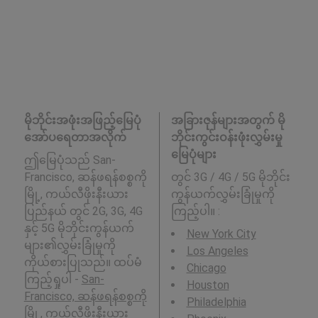
မိုဘိုင်းအဖုံးအဖြည့်မြေပုံ
အခြားဇုန်များအတွက် မို
အော်ပရေတာအလိုက်
ဘိုင်းကွင်းဝန်းဖုံးလွှမ်းမှု
မြေပုံများ
ဤမြေပုံသည် San-
Francisco, ဆန်ဖရန်စစ္စကို
တွင် 3G / 4G / 5G မိုဘိုင်း
မြို့, ကယ်လီဖိုးနီးယား
ကွန်ယက်လွှမ်းခြုံမှုကို
ပြည်နယ် တွင် 2G, 3G, 4G
ကြည့်ပါ။ :
နှင့် 5G မိုဘိုင်းကွန်ယက်
New York City
များ၏လွှမ်းခြုံမှုကို
Los Angeles
ကိုယ်စားပြုသည်။ ထပ်မံ
Chicago
ကြည့်ရှုပါ -
San-
Houston
Francisco, ဆန်ဖရန်စစ္စကို
Philadelphia
မြို့, ကယ်လီဖိုးနီးယား