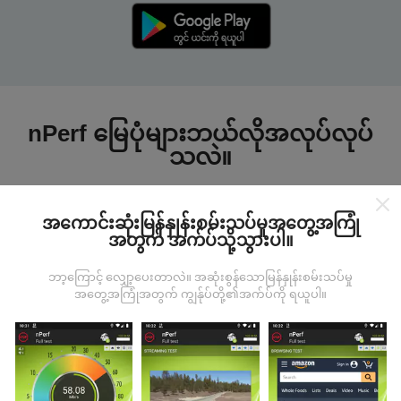
nPerf မြေပုံများဘယ်လိုအလုပ်လုပ်
သလဲ။
အကောင်းဆုံးမြန်နှုန်းစမ်းသပ်မှုအတွေ့အကြုံ
အတွက် အက်ပ်သို့သွားပါ။
ဘာ့ကြောင့် လျှော့ပေးတာလဲ။ အဆုံးစွန်သောမြန်နှုန်းစမ်းသပ်မှု
ဒေတာကဘယ်ကနေလာတာလဲ
အတွေ့အကြုံအတွက် ကျွန်ုပ်တို့၏အက်ပ်ကို ရယူပါ။
ဒေတာများကို nPerf အက်ပလီကေးရှင်းအသုံးပြုသူများမှ
ပြုလုပ်သောစမ်းသပ်မှုများမှရယူသည်။ ဤရွေ့ကားစစ်
မှန်သောအခြေအနေများ, စစ်မှန်သောအခြေအနေများတွင်
ကောက်ယူစမ်းသပ်မှုဖြစ်ကြသည်။ သင်လည်းပါ ၀ င်လိုပါက
nPerf အက်ပ်ကိုသင်၏စမတ်ဖုန်းထဲသို့ဒေါင်းလုပ်ဆွဲရန်ဖြစ်