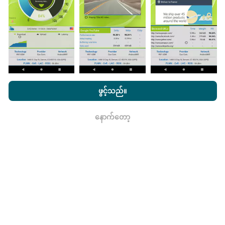
သည်။
ဒေတာများများလေမြေပုံများပြည့်စုံလေလေ
ဖြစ်သည်။
nPerf.com ကိုကြည့်ခြင်းအားဖြင့်ကျွန်ုပ်တို့၏
သီးသန့် နှင့် Cookies
အသုံးပြုမှုမူဝါဒ နှင့်ကျွန်ုပ်တို့၏ nPerf စမ်းသပ်မှု
us
သုံးစွဲသူလိုင်စင်
ဖွင့်သည်။
မွမ်းမံမှုများကိုဘယ်လိုလုပ်ထားသလဲ။
သဘောတူညီချက်
။
နောက်တော့
ကွန်ယက်လွှမ်းခြုံမြေပုံသည်နာရီတိုင်း bot မှ
ရလား
အလိုအလျောက် update လုပ်သည်။ အမြန်မြေပုံများကို
၁၅
မိနစ်တိုင်းတွင် update လုပ်သည်။
ဒေတာကိုနှစ်နှစ်ပြသ
နေသည်။ ၂ နှစ်အကြာတွင်သက်တမ်းအရင့်ဆုံး
အချက်အလက်များကိုမြေပုံများမှတစ်လတစ်ကြိမ်
ဖယ်ရှားသည်။