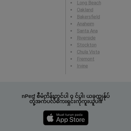
Long Beach
Oakland
Bakersfield
Anaheim
Santa Ana
Riverside
Stockton
Chula Vista
Fremont
Irvine
nPerf စီမံကိန်းတွင်ပါ ၀ င်ပါ၊ ယခုကျွန်ုပ်
တို့အက်ပလီကေးရှင်းကိုကူးယူပါ။