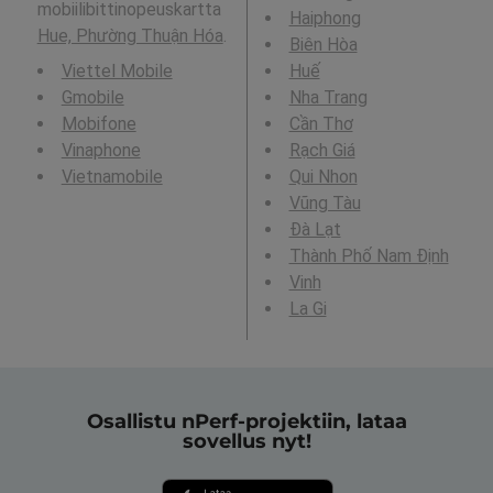
mobiilibittinopeuskartta
Haiphong
Hue, Phường Thuận Hóa
.
Biên Hòa
Viettel Mobile
Huế
Gmobile
Nha Trang
Mobifone
Cần Thơ
Vinaphone
Rạch Giá
Vietnamobile
Qui Nhon
Vũng Tàu
Ðà Lạt
Thành Phố Nam Định
Vinh
La Gi
Osallistu nPerf-projektiin, lataa
sovellus nyt!