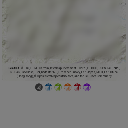
Leaflet
|
© Esri, HERE, Garmin, Intermap, increment P Corp., GEBCO, USGS, FAO, NPS,
NRCAN, GeoBase, IGN, Kadaster NL, Ordnance Survey, Esri Japan, METI, Esri China
(Hong Kong), © OpenStreetMap contributors, and the GIS User Community