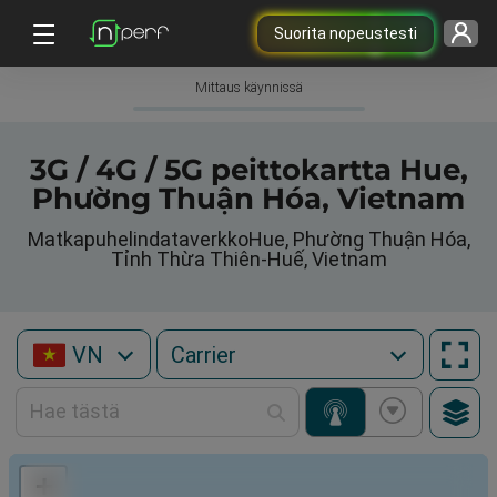
Suorita nopeustesti
Mittaus käynnissä
3G / 4G / 5G peittokartta Hue,
Phường Thuận Hóa, Vietnam
MatkapuhelindataverkkoHue, Phường Thuận Hóa,
Tỉnh Thừa Thiên-Huế, Vietnam
VN
+