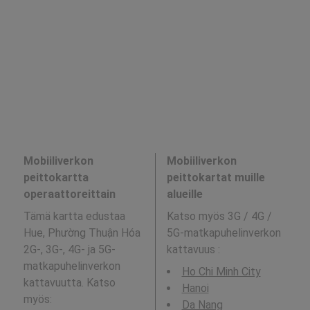
Mobiiliverkon
Mobiiliverkon
peittokartta
peittokartat muille
operaattoreittain
alueille
Tämä kartta edustaa
Katso myös 3G / 4G /
Hue, Phường Thuận Hóa
5G-matkapuhelinverkon
2G-, 3G-, 4G- ja 5G-
kattavuus
:
matkapuhelinverkon
Ho Chi Minh City
kattavuutta. Katso
Hanoi
myös:
Da Nang