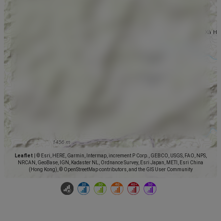
Leaflet
|
© Esri, HERE, Garmin, Intermap, increment P Corp., GEBCO, USGS, FAO, NPS,
NRCAN, GeoBase, IGN, Kadaster NL, Ordnance Survey, Esri Japan, METI, Esri China
(Hong Kong), © OpenStreetMap contributors, and the GIS User Community