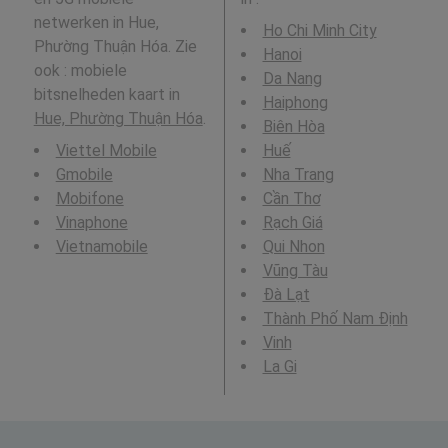
netwerken in Hue,
Ho Chi Minh City
Phường Thuận Hóa. Zie
Hanoi
ook : mobiele
Da Nang
bitsnelheden kaart in
Haiphong
Hue, Phường Thuận Hóa
.
Biên Hòa
Viettel Mobile
Huế
Gmobile
Nha Trang
Mobifone
Cần Thơ
Vinaphone
Rạch Giá
Vietnamobile
Qui Nhon
Vũng Tàu
Ðà Lạt
Thành Phố Nam Định
Vinh
La Gi