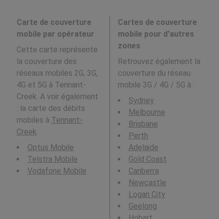
Carte de couverture
Cartes de couverture
mobile par opérateur
mobile pour d'autres
zones
Cette carte représente
la couverture des
Retrouvez également la
réseaux mobiles 2G, 3G,
couverture du réseau
4G et 5G à Tennant-
mobile 3G / 4G / 5G à
:
Creek. A voir également
Sydney
: la carte des débits
Melbourne
mobiles à
Tennant-
Brisbane
Creek
.
Perth
Optus Mobile
Adelaide
Telstra Mobile
Gold Coast
Vodafone Mobile
Canberra
Newcastle
Logan City
Geelong
Hobart