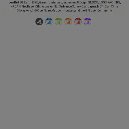
Leaflet
|
© Esri, HERE, Garmin, Intermap, increment P Corp., GEBCO, USGS, FAO, NPS,
NRCAN, GeoBase, IGN, Kadaster NL, Ordnance Survey, Esri Japan, METI, Esri China
(Hong Kong), © OpenStreetMap contributors, and the GIS User Community