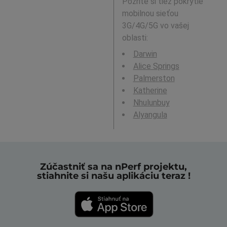
Pozrite si tiež pokrytie
mobilnou sieťou
3G/4G/5G vo vašej
oblasti:
Darwin
Alice Springs
Palmerston
Katherine
Nhulunbuy
Alyangula
Zúčastniť sa na nPerf projektu,
stiahnite si našu aplikáciu teraz !