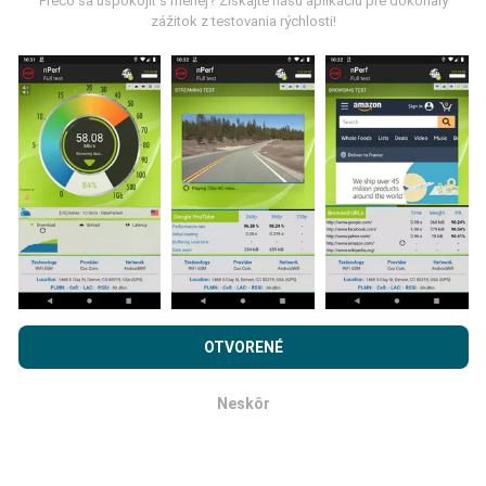
Prečo sa uspokojiť s menej? Získajte našu aplikáciu pre dokonalý
zážitok z testovania rýchlosti!
Ako sa aktualizujú?
Mapy pokrytia siete sú automaticky aktualizované
robotom každú hodinu. Mapy rýchlosti sa aktualizujú
každých 15 minút
. Dáta sa zobrazujú dva roky. Po
dvoch rokoch sa najstaršie údaje z máp odstránia raz
mesačne.
Prehľadávaním nPerf.com súhlasíte s našimi
Privacy and
cookies používanie politiky
rovnako ako náš nPerf test.
OTVORENÉ
Licenčná zmluva koncového používateľa
.
Neskôr
OK
Ako spoľahlivé a presné je to?