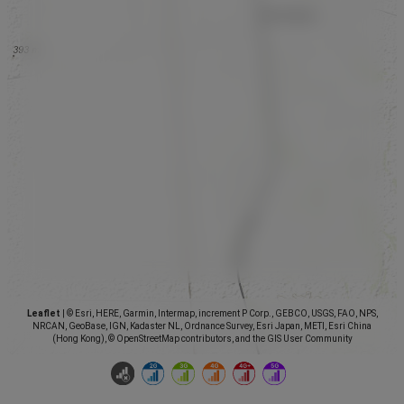
Leaflet
|
© Esri, HERE, Garmin, Intermap, increment P Corp., GEBCO, USGS, FAO, NPS,
NRCAN, GeoBase, IGN, Kadaster NL, Ordnance Survey, Esri Japan, METI, Esri China
(Hong Kong), © OpenStreetMap contributors, and the GIS User Community