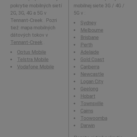
pokrytie mobilných sietí
mobilnej siete 3G / 4G /
2G, 3G, 4G a 5G v
5G v
:
Tennant-Creek . Pozri
Sydney
tiež: mapa mobilných
Melbourne
dátových tokov v
Brisbane
Tennant-Creek
.
Perth
Optus Mobile
Adelaide
Telstra Mobile
Gold Coast
Vodafone Mobile
Canberra
Newcastle
Logan City
Geelong
Hobart
Townsville
Cairns
Toowoomba
Darwin