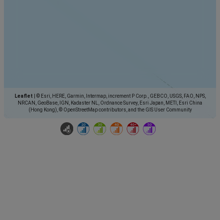
Leaflet
|
© Esri, HERE, Garmin, Intermap, increment P Corp., GEBCO, USGS, FAO, NPS,
NRCAN, GeoBase, IGN, Kadaster NL, Ordnance Survey, Esri Japan, METI, Esri China
(Hong Kong), © OpenStreetMap contributors, and the GIS User Community