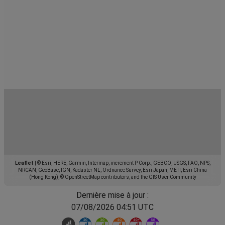
Leaflet
|
© Esri, HERE, Garmin, Intermap, increment P Corp., GEBCO, USGS, FAO, NPS,
NRCAN, GeoBase, IGN, Kadaster NL, Ordnance Survey, Esri Japan, METI, Esri China
(Hong Kong), © OpenStreetMap contributors, and the GIS User Community
Dernière mise à jour :
07/08/2026 04:51 UTC