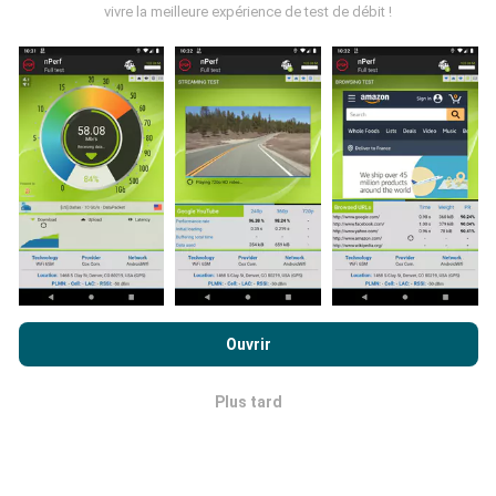
vivre la meilleure expérience de test de débit !
jour ?
Les cartes de couverture réseau sont mises à jour
automatiquement par un robot toutes les heures. Les
cartes des débits sont quant à elles mises à jour
toutes les 15 minutes
. Les données sont affichées
pendant deux ans. Au bout de deux ans, les données
les plus anciennes sont retirées des cartes, une fois
par mois.
En poursuivant votre navigation sur ce site, vous acceptez notre
politique de confidentialité et d’utilisation des cookies
ainsi
Ouvrir
que nos
conditions générales d’utilisation
du test nPerf.
Quelle fiabilité, quelle précision ?
Plus tard
OK
Les mesures sont effectuées sur les terminaux des
utilisateurs. La précision de la géolocalisation dépend
de la qualité de réception du signal GPS au moment de
la mesure. Pour les données de couverture, nous