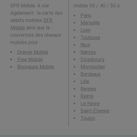
SFR Mobile. A voir
mobile 3G / 4G / 5G à
:
également : la carte des
Paris
débits mobiles
SFR
Marseille
Mobile
ainsi que la
Lyon
couverture des réseaux
Toulouse
mobiles pour :
Nice
Orange Mobile
Nantes
Free Mobile
Strasbourg
Bouygues Mobile
Montpellier
Bordeaux
Lille
Rennes
Reims
Le Havre
Saint-Étienne
Toulon