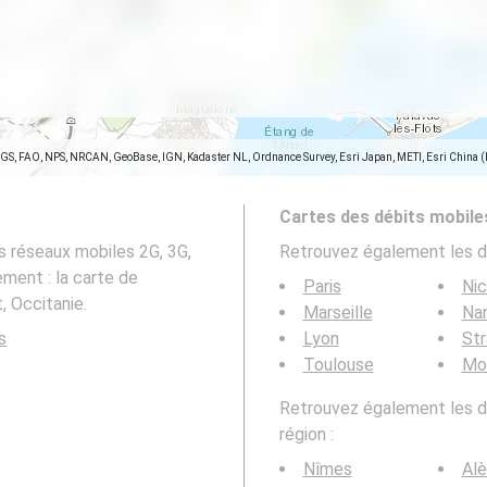
SGS, FAO, NPS, NRCAN, GeoBase, IGN, Kadaster NL, Ordnance Survey, Esri Japan, METI, Esri China 
Cartes des débits mobile
s réseaux mobiles 2G, 3G,
Retrouvez également les d
ement : la carte de
Paris
Ni
, Occitanie.
Marseille
Na
s
Lyon
St
Toulouse
Mon
Retrouvez également les dé
région :
Nîmes
Alè