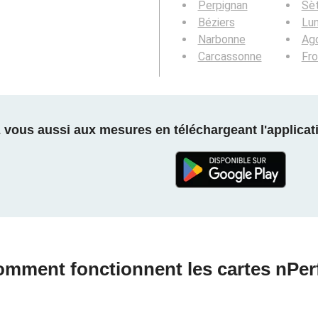
Perpignan
Sè
Béziers
Lun
Narbonne
Ag
Carcassonne
Fro
z vous aussi aux mesures en téléchargeant l'applicati
mment fonctionnent les cartes nPer