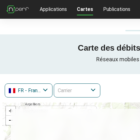
Applications
Cartes
Publications
Carte des débits
Réseaux mobiles c
FR
- France
+
−