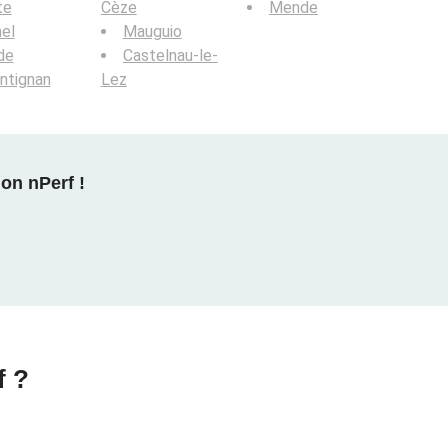
te
Cèze
Mende
el
Mauguio
de
Castelnau-le-
ntignan
Lez
on nPerf !
f ?