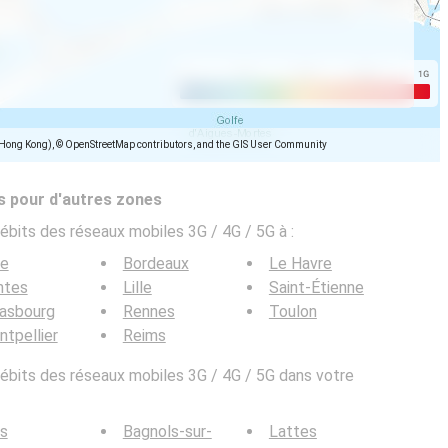
(Hong Kong), © OpenStreetMap contributors, and the GIS User Community
s pour d'autres zones
ébits des réseaux mobiles 3G / 4G / 5G à
:
ce
Bordeaux
Le Havre
ntes
Lille
Saint-Étienne
rasbourg
Rennes
Toulon
tpellier
Reims
bits des réseaux mobiles 3G / 4G / 5G dans votre
s
Bagnols-sur-
Lattes