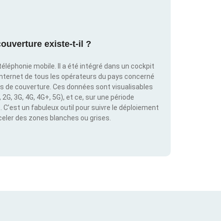
ouverture existe-t-il ?
éléphonie mobile. Il a été intégré dans un cockpit
internet de tous les opérateurs du pays concerné
es de couverture. Ces données sont visualisables
2G, 3G, 4G, 4G+, 5G), et ce, sur une période
C’est un fabuleux outil pour suivre le déploiement
éceler des zones blanches ou grises.