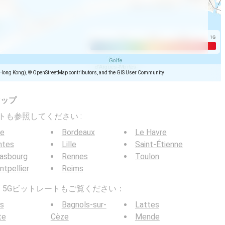
(Hong Kong), © OpenStreetMap contributors, and the GIS User Community
マップ
トレートも参照してください :
ce
Bordeaux
Le Havre
ntes
Lille
Saint-Étienne
rasbourg
Rennes
Toulon
tpellier
Reims
G / 5Gビットレートもご覧ください：
s
Bagnols-sur-
Lattes
te
Cèze
Mende