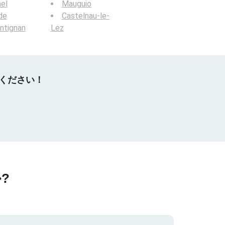
el
Mauguio
de
Castelnau-le-
ntignan
Lez
てください！
?