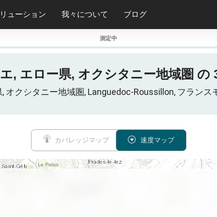
リューション
我々について
ブログ
測定中
リエ, エロー県, オクシタニー地域圏 の 3
エロー県, オクシタニー地域圏, Languedoc-Roussillon
カバレッジマップ
速度マップ