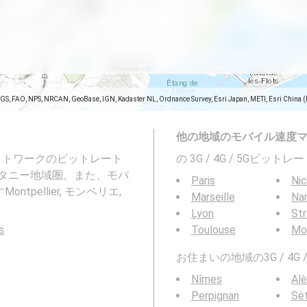
SGS, FAO, NPS, NRCAN, GeoBase, IGN, Kadaster NL, Ordnance Survey, Esri Japan, METI, Esri China 
他の地域のモバイル速度
ネットワークのビットレート
の 3G / 4G / 5Gビッ
 オクシタニー地域圏。また、モバ
Paris
Ni
ellier, モンペリエ,
Marseille
Na
Lyon
St
s
Toulouse
Mon
お住まいの地域の3G / 4
Nîmes
Alè
Perpignan
Sè