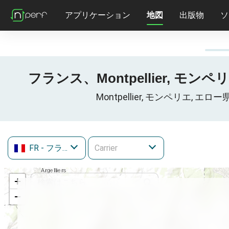
アプリケーション
地図
出版物
ソ
フランス、Montpellier, モンペ
Montpellier, モンペリエ, 
FR
- フランス
+
−