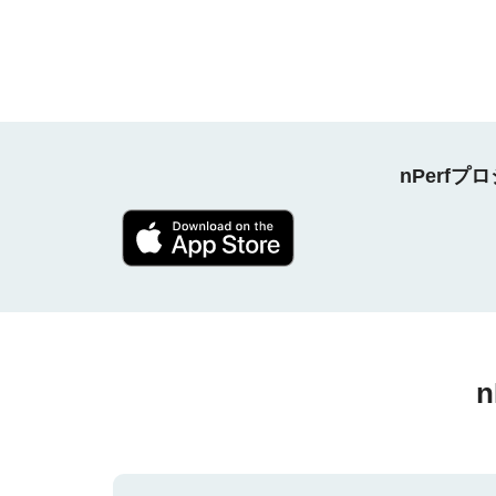
nPerf