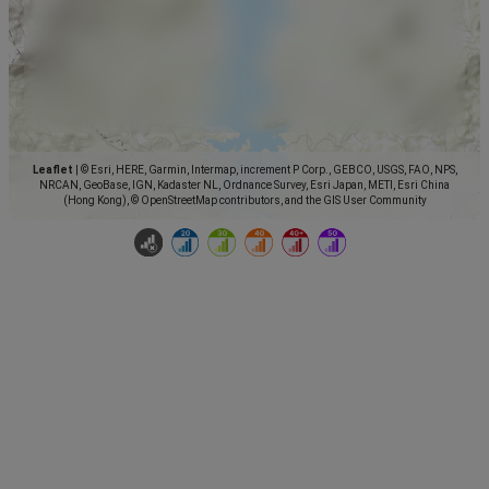
Leaflet
|
© Esri, HERE, Garmin, Intermap, increment P Corp., GEBCO, USGS, FAO, NPS,
NRCAN, GeoBase, IGN, Kadaster NL, Ordnance Survey, Esri Japan, METI, Esri China
(Hong Kong), © OpenStreetMap contributors, and the GIS User Community