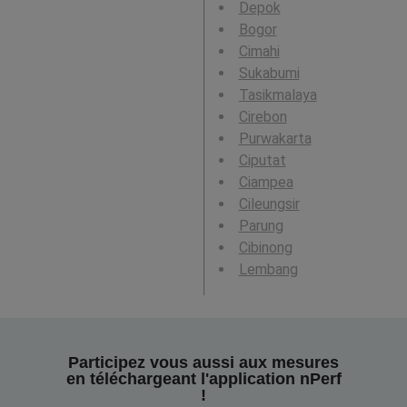
Depok
Bogor
Cimahi
Sukabumi
Tasikmalaya
Cirebon
Purwakarta
Ciputat
Ciampea
Cileungsir
Parung
Cibinong
Lembang
Participez vous aussi aux mesures
en téléchargeant l'application nPerf
!