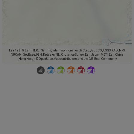
Leaflet
|
© Esri, HERE, Garmin, Intermap, increment P Corp., GEBCO, USGS, FAO, NPS,
NRCAN, GeoBase, IGN, Kadaster NL, Ordnance Survey, Esri Japan, METI, Esri China
(Hong Kong), © OpenStreetMap contributors, and the GIS User Community