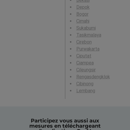
Bekasi
Depok
Bogor
Cimahi
Sukabumi
Tasikmalaya
Cirebon
Purwakarta
Ciputat
Ciampea
Cileungsir
Rengasdengklok
Cibinong
Lembang
Participez vous aussi aux
mesures en téléchargeant