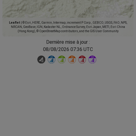
Leaflet
|
© Esri, HERE, Garmin, Intermap, increment P Corp., GEBCO, USGS, FAO, NPS,
NRCAN, GeoBase, IGN, Kadaster NL, Ordnance Survey, Esri Japan, METI, Esri China
(Hong Kong), © OpenStreetMap contributors, and the GIS User Community
Dernière mise à jour :
08/08/2026 07:36 UTC