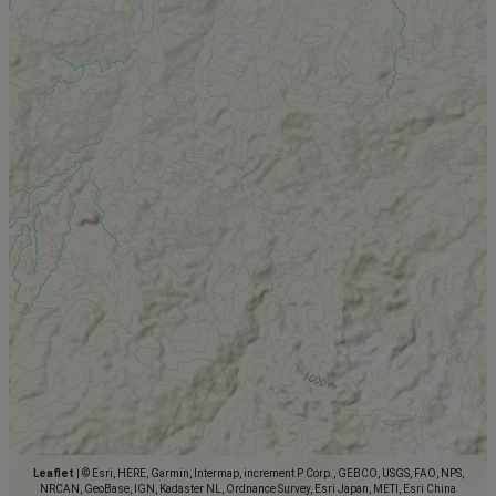
Leaflet
|
© Esri, HERE, Garmin, Intermap, increment P Corp., GEBCO, USGS, FAO, NPS,
NRCAN, GeoBase, IGN, Kadaster NL, Ordnance Survey, Esri Japan, METI, Esri China