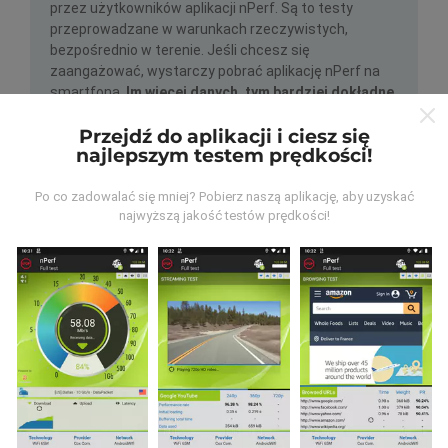
przez użytkowników aplikacji nPerf. Są to testy
przeprowadzane w warunkach rzeczywistych,
bezpośrednio w terenie. Jeśli chcesz się
zaangażować, wystarczy pobrać aplikację nPerf na
smartfona.
Im więcej danych, tym bardziej dokładne
będą mapy!
Przejdź do aplikacji i ciesz się
najlepszym testem prędkości!
Po co zadowalać się mniej? Pobierz naszą aplikację, aby uzyskać
najwyższą jakość testów prędkości!
Jak przeprowadzane są
aktualizacje?
Mapy zasięgu sieci są co godzinę automatycznie
aktualizowane przez bota. Mapy prędkości są
aktualizowane
co 15 minut
. Dane są wyświetlane
przez dwa lata. Po dwóch latach najstarsze dane są
usuwane z map raz w miesiącu.