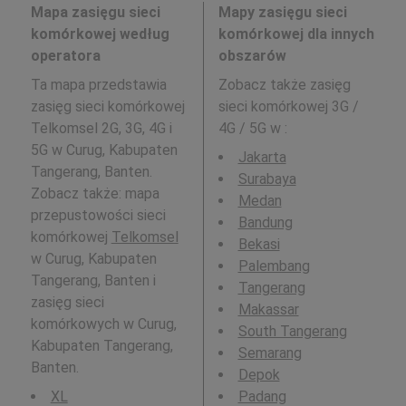
Mapa zasięgu sieci
Mapy zasięgu sieci
komórkowej według
komórkowej dla innych
operatora
obszarów
Ta mapa przedstawia
Zobacz także zasięg
zasięg sieci komórkowej
sieci komórkowej 3G /
Telkomsel 2G, 3G, 4G i
4G / 5G w
:
5G w Curug, Kabupaten
Jakarta
Tangerang, Banten.
Surabaya
Zobacz także: mapa
Medan
przepustowości sieci
Bandung
komórkowej
Telkomsel
Bekasi
w Curug, Kabupaten
Palembang
Tangerang, Banten i
Tangerang
zasięg sieci
Makassar
komórkowych w Curug,
South Tangerang
Kabupaten Tangerang,
Semarang
Banten.
Depok
XL
Padang