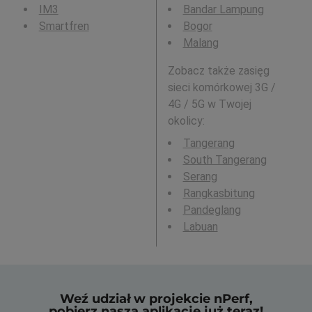
IM3
Bandar Lampung
Smartfren
Bogor
Malang
Zobacz także zasięg
sieci komórkowej 3G /
4G / 5G w Twojej
okolicy:
Tangerang
South Tangerang
Serang
Rangkasbitung
Pandeglang
Labuan
Weź udział w projekcie nPerf,
pobierz naszą aplikację już teraz!