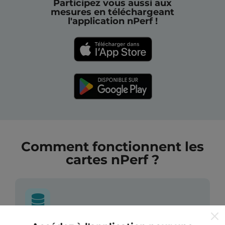
Participez vous aussi aux
mesures en téléchargeant
l'application nPerf !
Comment fonctionnent les
cartes nPerf ?