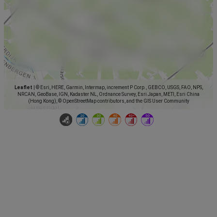
Leaflet
|
© Esri, HERE, Garmin, Intermap, increment P Corp., GEBCO, USGS, FAO, NPS,
NRCAN, GeoBase, IGN, Kadaster NL, Ordnance Survey, Esri Japan, METI, Esri China
(Hong Kong), © OpenStreetMap contributors, and the GIS User Community