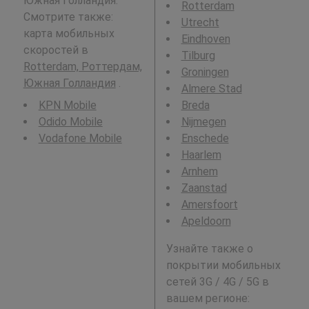
Южная Голландия.
Rotterdam
Смотрите также:
Utrecht
карта мобильных
Eindhoven
скоростей в
Tilburg
Rotterdam, Роттердам,
Groningen
Южная Голландия
.
Almere Stad
KPN Mobile
Breda
Odido Mobile
Nijmegen
Vodafone Mobile
Enschede
Haarlem
Arnhem
Zaanstad
Amersfoort
Apeldoorn
Узнайте также о
покрытии мобильных
сетей 3G / 4G / 5G в
вашем регионе: