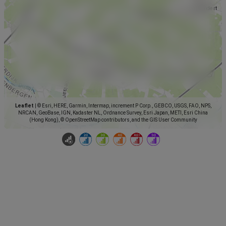
Leaflet
|
© Esri, HERE, Garmin, Intermap, increment P Corp., GEBCO, USGS, FAO, NPS,
NRCAN, GeoBase, IGN, Kadaster NL, Ordnance Survey, Esri Japan, METI, Esri China
(Hong Kong), © OpenStreetMap contributors, and the GIS User Community