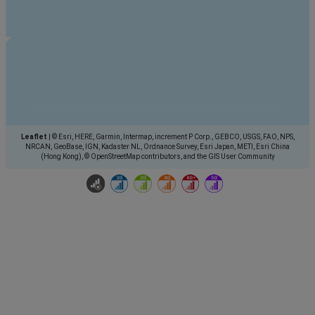
Leaflet
|
© Esri, HERE, Garmin, Intermap, increment P Corp., GEBCO, USGS, FAO, NPS,
NRCAN, GeoBase, IGN, Kadaster NL, Ordnance Survey, Esri Japan, METI, Esri China
(Hong Kong), © OpenStreetMap contributors, and the GIS User Community