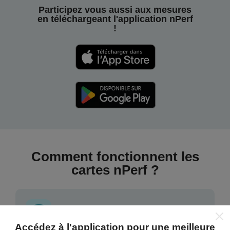
Participez vous aussi aux mesures
en téléchargeant l'application nPerf
!
Comment fonctionnent les
cartes nPerf ?
Accédez à l'application pour une meilleure