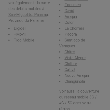
voir également : la carte
Tocumen
des débits mobiles à
David
San-Miguelito, Panama,
Arraiján
Province de Panama
.
Colón
Digicel
La Chorrera
+Móvil
Pacora
Tigo Mobile
Santiago de
Veraguas
Chitré
Vista Alegre
Chilibre
Cativá
Nuevo Arraiján
Changuinola
Voir aussi la couverture
du réseau mobile 3G /
4G / 5G dans votre
région :