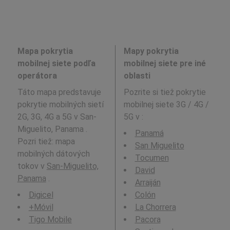
Mapa pokrytia
Mapy pokrytia
mobilnej siete podľa
mobilnej siete pre iné
operátora
oblasti
Táto mapa predstavuje
Pozrite si tiež pokrytie
pokrytie mobilných sietí
mobilnej siete 3G / 4G /
2G, 3G, 4G a 5G v San-
5G v
:
Miguelito, Panama .
Panamá
Pozri tiež: mapa
San Miguelito
mobilných dátových
Tocumen
tokov v
San-Miguelito,
David
Panama
.
Arraiján
Digicel
Colón
+Móvil
La Chorrera
Tigo Mobile
Pacora