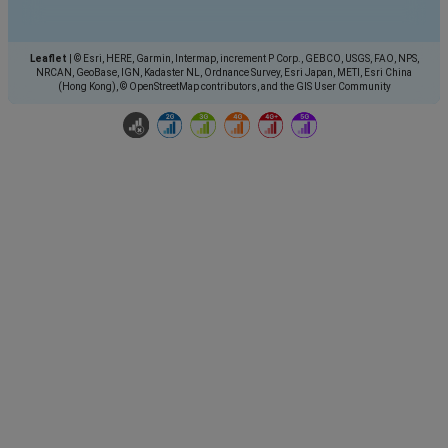
Leaflet
|
© Esri, HERE, Garmin, Intermap, increment P Corp., GEBCO, USGS, FAO, NPS,
NRCAN, GeoBase, IGN, Kadaster NL, Ordnance Survey, Esri Japan, METI, Esri China
(Hong Kong), © OpenStreetMap contributors, and the GIS User Community