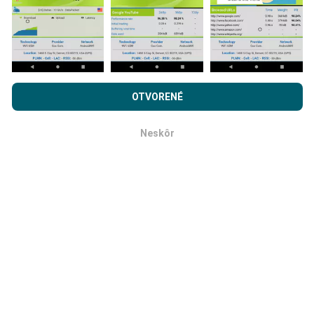
Prehľadávaním nPerf.com súhlasíte s našimi
Privacy and
Ako sa aktualizujú?
cookies používanie politiky
rovnako ako náš nPerf test.
OTVORENÉ
Licenčná zmluva koncového používateľa
.
Mapy pokrytia siete sú automaticky aktualizované
Neskôr
robotom každú hodinu. Mapy rýchlosti sa aktualizujú
OK
každých 15 minút
. Dáta sa zobrazujú dva roky. Po
dvoch rokoch sa najstaršie údaje z máp odstránia raz
mesačne.
Ako spoľahlivé a presné je to?