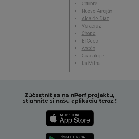
Chilibre
Nuevo Arraiján
Alcalde Díaz
Veracruz
Chepo
El Coco
Ancón
Guadalupe
La Mitra
Zúčastniť sa na nPerf projektu,
stiahnite si našu aplikáciu teraz !