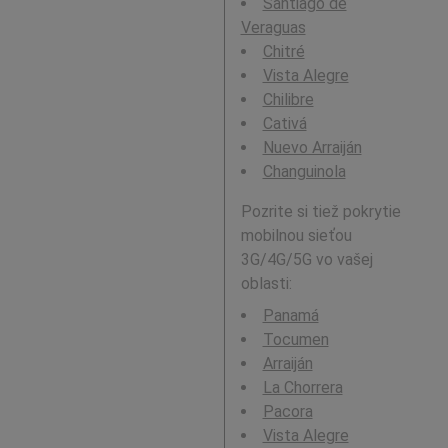
Santiago de
Veraguas
Chitré
Vista Alegre
Chilibre
Cativá
Nuevo Arraiján
Changuinola
Pozrite si tiež pokrytie
mobilnou sieťou
3G/4G/5G vo vašej
oblasti:
Panamá
Tocumen
Arraiján
La Chorrera
Pacora
Vista Alegre