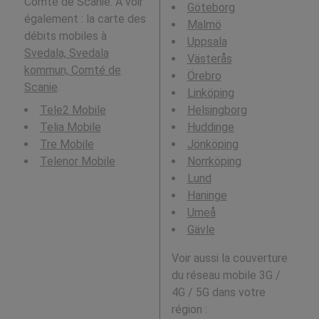
Comté de Scanie. A voir
Göteborg
également : la carte des
Malmö
débits mobiles à
Uppsala
Svedala, Svedala
Västerås
kommun, Comté de
Örebro
Scanie
.
Linköping
Tele2 Mobile
Helsingborg
Telia Mobile
Huddinge
Tre Mobile
Jönköping
Telenor Mobile
Norrköping
Lund
Haninge
Umeå
Gävle
Voir aussi la couverture
du réseau mobile 3G /
4G / 5G dans votre
région :