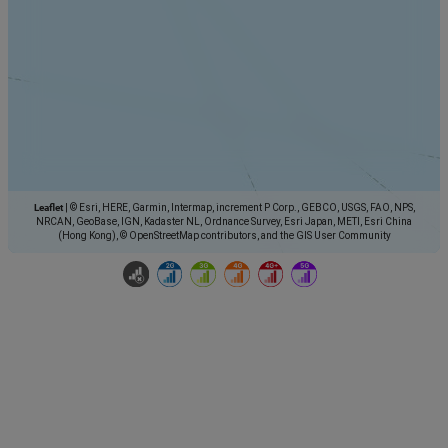
Leaflet
|
© Esri, HERE, Garmin, Intermap, increment P Corp., GEBCO, USGS, FAO, NPS,
NRCAN, GeoBase, IGN, Kadaster NL, Ordnance Survey, Esri Japan, METI, Esri China
(Hong Kong), © OpenStreetMap contributors, and the GIS User Community