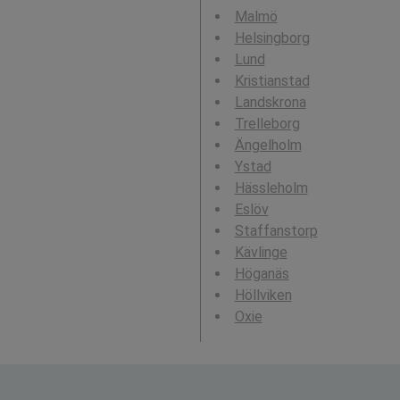
Malmö
Helsingborg
Lund
Kristianstad
Landskrona
Trelleborg
Ängelholm
Ystad
Hässleholm
Eslöv
Staffanstorp
Kävlinge
Höganäs
Höllviken
Oxie