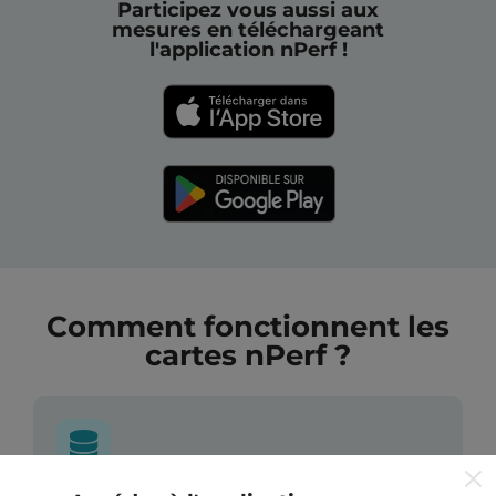
Participez vous aussi aux
mesures en téléchargeant
l'application nPerf !
Comment fonctionnent les
cartes nPerf ?