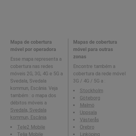
Mapa de cobertura
Mapas de cobertura
móvel por operadora
móvel para outras
zonas
Esse mapa representa a
cobertura nas redes
Encontre também a
móveis 2G, 3G, 4G e 5G a
cobertura da rede móvel
Svedala, Svedala
3G / 4G / 5G a
:
kommun, Escânia. Veja
Stockholm
também : o mapa dos
Göteborg
débitos móveis a
Malmö
Svedala, Svedala
Uppsala
kommun, Escânia
.
Västerås
Tele2 Mobile
Örebro
Telia Mobile
Linköping