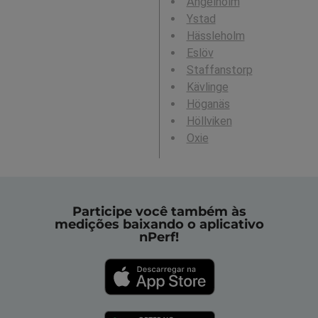
Ängelholm
Ystad
Hässleholm
Eslöv
Staffanstorp
Kävlinge
Höganäs
Höllviken
Oxie
Participe você também às
medições baixando o aplicativo
nPerf!