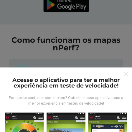
Como funcionam os mapas
nPerf?
Acesse o aplicativo para ter a melhor
experiência em teste de velocidade!
De onde vem os dados nperf?
Por que se contentar com menos? Obtenha nosso aplicativo para a
As medidas coletadas são efetuadas pour
melhor experiência em testes de velocidade!
utilizadores do aplicativo nPerf. São medidas
realizadas em condições reais, efetuadas no local em
questão. Se você também quiser participar, basta
baixar o aplicativo nPerf no seu telefone.
Quanto mais