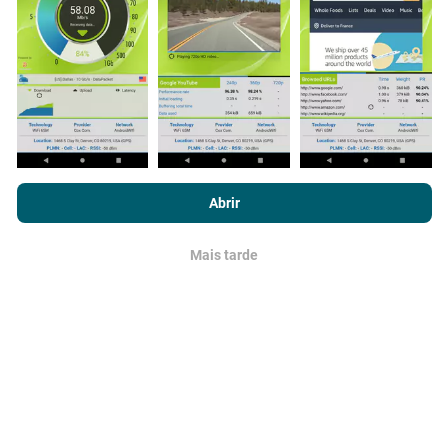
dados tivermos, mais completos ficarão os mapas !
Como são feitas as atualizações de
Ao navegar no nPerf.com, você concorda com nossa
Política de
dados?
uso de privacidade e cookies
, bem como com o nosso teste
Abrir
nPerf
Contrato de licença do usuário final
.
Os mapas de cobertura de rede são atualizados
automaticamente por um robô a cada hora. Já os
Mais tarde
OK
mapas de velocidade são atualizados a
cada 15
minutos
.Os dados são disponíveis por dois anos. Após
dois anos, os dados mais antigos serão removidos
dos mapas uma vez por mês.