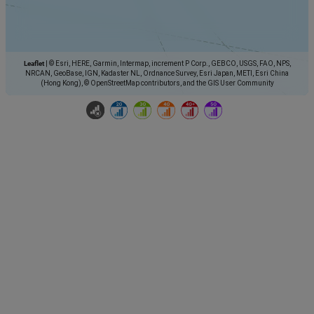
Leaflet
|
© Esri, HERE, Garmin, Intermap, increment P Corp., GEBCO, USGS, FAO, NPS,
NRCAN, GeoBase, IGN, Kadaster NL, Ordnance Survey, Esri Japan, METI, Esri China
(Hong Kong), © OpenStreetMap contributors, and the GIS User Community