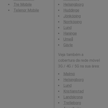
Tre Mobile
Helsingborg
Telenor Mobile
Huddinge
Jönköping
Norrköping
Lund
Haninge
Umeå
Gävle
Veja também a
cobertura da rede móvel
3G / 4G / 5G na sua área:
Malmö
Helsingborg
Lund
Kristianstad
Landskrona
Trelleborg