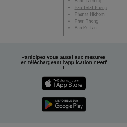
Bang Lamung
Ban Talat Bueng
Phanat Nikhom
Phan Thong
Ban Ko Lan
Participez vous aussi aux mesures
en téléchargeant l'application nPerf
!