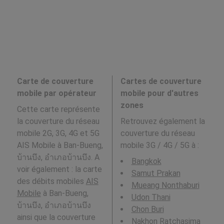
Carte de couverture
Cartes de couverture
mobile par opérateur
mobile pour d'autres
zones
Cette carte représente
la couverture du réseau
Retrouvez également la
mobile 2G, 3G, 4G et 5G
couverture du réseau
AIS Mobile à Ban-Bueng,
mobile 3G / 4G / 5G à
:
บ้านบึง, อำเภอบ้านบึง. A
Bangkok
voir également : la carte
Samut Prakan
des débits mobiles
AIS
Mueang Nonthaburi
Mobile
à Ban-Bueng,
Udon Thani
บ้านบึง, อำเภอบ้านบึง
Chon Buri
ainsi que la couverture
Nakhon Ratchasima