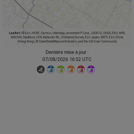
Leaflet
|
© Esri, HERE, Garmin, Intermap, increment P Corp., GEBCO, USGS, FAO, NPS,
NRCAN, GeoBase, IGN, Kadaster NL, Ordnance Survey, Esri Japan, METI, Esri China
(Hong Kong), © OpenStreetMap contributors, and the GIS User Community
Dernière mise à jour :
07/08/2026 16:52 UTC