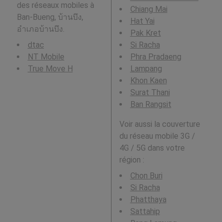
des réseaux mobiles à
Chiang Mai
Ban-Bueng, บ้านบึง,
Hat Yai
อำเภอบ้านบึง.
Pak Kret
dtac
Si Racha
NT Mobile
Phra Pradaeng
True Move H
Lampang
Khon Kaen
Surat Thani
Ban Rangsit
Voir aussi la couverture
du réseau mobile 3G /
4G / 5G dans votre
région :
Chon Buri
Si Racha
Phatthaya
Sattahip