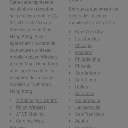
Cette carte représente
les débits en réception
Retrouvez également les
sur le réseau mobile 2G,
débits des réseaux
3G, 4G et 5G Verizon
mobiles 3G / 4G / 5G à
:
Wireless à Tuen-Mun,
New York City
Hong Kong. A voir
Los Angeles
également : la carte de
Chicago
couverture du réseau
Houston
mobile
Verizon Wireless
Philadelphia
à Tuen-Mun, Hong Kong
Phoenix
ainsi que les débits en
San Antonio
réception des réseaux
San Diego
mobiles à Tuen-Mun,
Dallas
Hong Kong.
San Jose
T-Mobile (inc. Sprint)
Indianapolis
Union Wireless
Jacksonville
AT&T Mobility
San Francisco
Carolina West
Austin
Wireless
Columbus