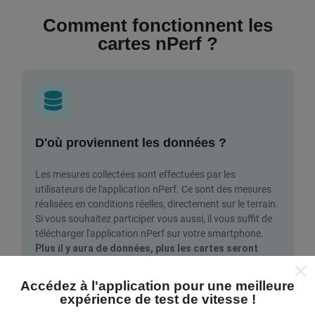
Comment fonctionnent les
cartes nPerf ?
D'où proviennent les données ?
Les mesures collectées sont effectuées par les
utilisateurs de l'application nPerf. Ce sont des mesures
réalisées en conditions réelles, directement sur le terrain.
Si vous souhaitez participer vous aussi, il vous suffit de
télécharger l'application nPerf sur votre smartphone.
Plus il y aura de données, plus les cartes seront
complètes !
Tous les tests sont affichés sur la carte.
Des règles de filtrages sont appliquées avant les calculs
Accédez à l'application pour une meilleure
de performances pour les publications.
expérience de test de vitesse !