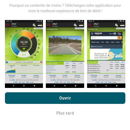
Pourquoi se contenter de moins ? Téléchargez notre application pour
vivre la meilleure expérience de test de débit !
Comment sont effectuées les mises à
jour ?
Les cartes de couverture réseau sont mises à jour
automatiquement par un robot toutes les heures. Les
cartes des débits sont quant à elles mises à jour
toutes
les 15 minutes
. Les données sont affichées pendant
deux ans. Au bout de deux ans, les données les plus
anciennes sont retirées des cartes, une fois par mois.
En poursuivant votre navigation sur ce site, vous acceptez notre
politique de confidentialité et d’utilisation des cookies
ainsi
Ouvrir
que nos
conditions générales d’utilisation
du test nPerf.
Plus tard
OK