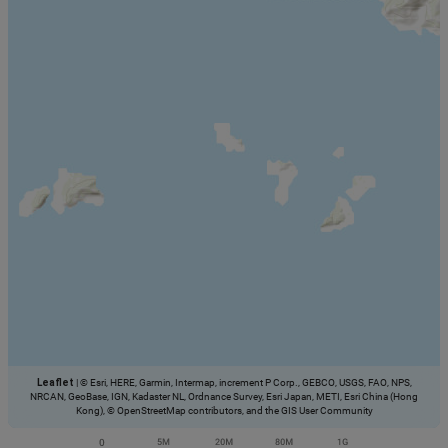
Leaflet
|
© Esri, HERE, Garmin, Intermap, increment P Corp., GEBCO, USGS, FAO, NPS,
NRCAN, GeoBase, IGN, Kadaster NL, Ordnance Survey, Esri Japan, METI, Esri China (Hong
Kong), © OpenStreetMap contributors, and the GIS User Community