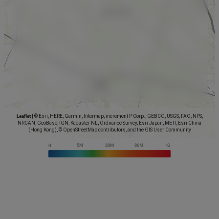
Leaflet
|
© Esri, HERE, Garmin, Intermap, increment P Corp., GEBCO, USGS, FAO, NPS,
NRCAN, GeoBase, IGN, Kadaster NL, Ordnance Survey, Esri Japan, METI, Esri China
(Hong Kong), © OpenStreetMap contributors, and the GIS User Community