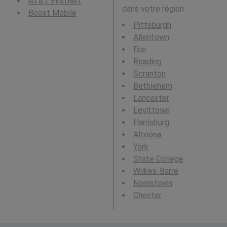
AT&T FirstNet
dans votre région :
Boost Mobile
Pittsburgh
Allentown
Erie
Reading
Scranton
Bethlehem
Lancaster
Levittown
Harrisburg
Altoona
York
State College
Wilkes-Barre
Norristown
Chester