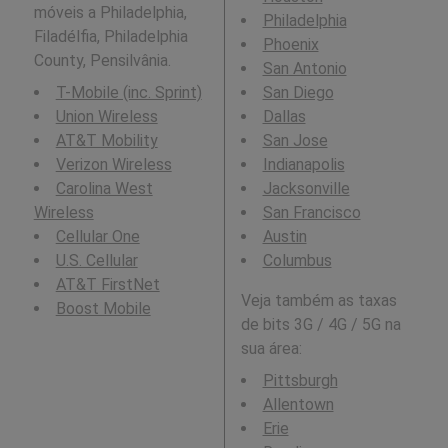
móveis a Philadelphia,
Philadelphia
Filadélfia, Philadelphia
Phoenix
County, Pensilvânia.
San Antonio
T-Mobile (inc. Sprint)
San Diego
Union Wireless
Dallas
AT&T Mobility
San Jose
Verizon Wireless
Indianapolis
Carolina West
Jacksonville
Wireless
San Francisco
Cellular One
Austin
U.S. Cellular
Columbus
AT&T FirstNet
Veja também as taxas
Boost Mobile
de bits 3G / 4G / 5G na
sua área:
Pittsburgh
Allentown
Erie