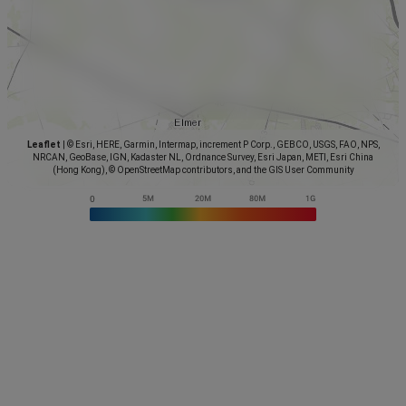
Leaflet
|
© Esri, HERE, Garmin, Intermap, increment P Corp., GEBCO, USGS, FAO, NPS,
NRCAN, GeoBase, IGN, Kadaster NL, Ordnance Survey, Esri Japan, METI, Esri China
(Hong Kong), © OpenStreetMap contributors, and the GIS User Community