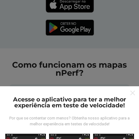
Como funcionam os mapas
nPerf?
Acesse o aplicativo para ter a melhor
experiência em teste de velocidade!
De onde vem os dados nperf?
Por que se contentar com menos? Obtenha nosso aplicativo para a
melhor experiência em testes de velocidade!
As medidas coletadas são efetuadas pour
utilizadores do aplicativo nPerf. São medidas