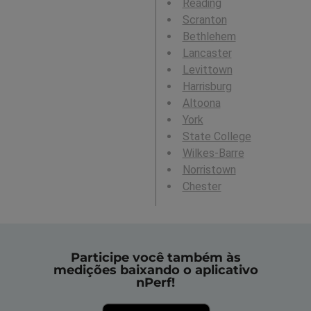
Reading
Scranton
Bethlehem
Lancaster
Levittown
Harrisburg
Altoona
York
State College
Wilkes-Barre
Norristown
Chester
Participe você também às
medições baixando o aplicativo
nPerf!