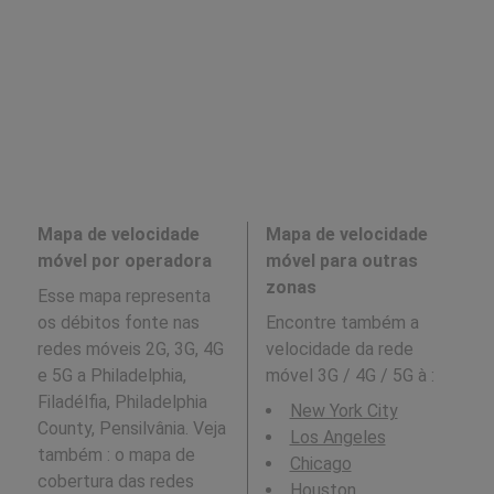
Mapa de velocidade
Mapa de velocidade
móvel por operadora
móvel para outras
zonas
Esse mapa representa
os débitos fonte nas
Encontre também a
redes móveis 2G, 3G, 4G
velocidade da rede
e 5G a Philadelphia,
móvel 3G / 4G / 5G à
:
Filadélfia, Philadelphia
New York City
County, Pensilvânia. Veja
Los Angeles
também : o mapa de
Chicago
cobertura das redes
Houston