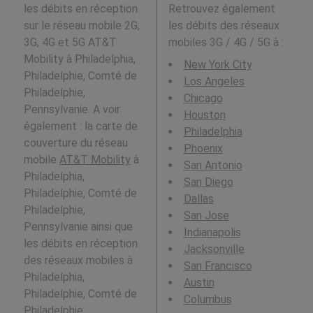
les débits en réception
Retrouvez également
sur le réseau mobile 2G,
les débits des réseaux
3G, 4G et 5G AT&T
mobiles 3G / 4G / 5G à
:
Mobility à Philadelphia,
New York City
Philadelphie, Comté de
Los Angeles
Philadelphie,
Chicago
Pennsylvanie. A voir
Houston
également : la carte de
Philadelphia
couverture du réseau
Phoenix
mobile
AT&T Mobility
à
San Antonio
Philadelphia,
San Diego
Philadelphie, Comté de
Dallas
Philadelphie,
San Jose
Pennsylvanie ainsi que
Indianapolis
les débits en réception
Jacksonville
des réseaux mobiles à
San Francisco
Philadelphia,
Austin
Philadelphie, Comté de
Columbus
Philadelphie,