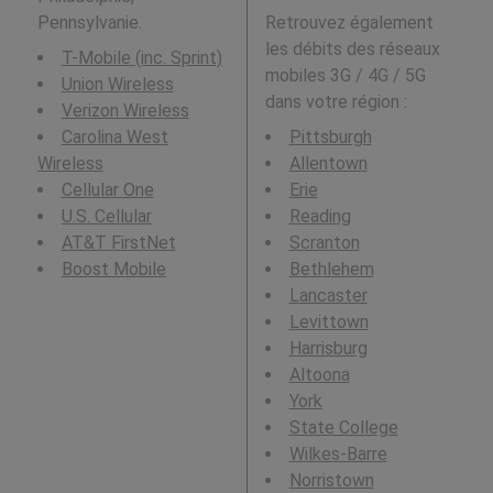
Pennsylvanie.
Retrouvez également
les débits des réseaux
T-Mobile (inc. Sprint)
mobiles 3G / 4G / 5G
Union Wireless
dans votre région :
Verizon Wireless
Carolina West
Pittsburgh
Wireless
Allentown
Cellular One
Erie
U.S. Cellular
Reading
AT&T FirstNet
Scranton
Boost Mobile
Bethlehem
Lancaster
Levittown
Harrisburg
Altoona
York
State College
Wilkes-Barre
Norristown