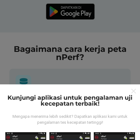
Bagaimana cara kerja peta
nPerf?
Kunjungi aplikasi untuk pengalaman uji
Dari mana data tersebut berasal?
kecepatan terbaik!
Data dikumpulkan dari tes yang dilakukan oleh
Mengapa menerima lebih sedikit? Dapatkan aplikasi kami untuk
pengguna aplikasi nPerf. Tes yang dilakukan pada
pengalaman tes kecepatan tertinggi!
kondisi yang sebenarnya, langsung di lapangan. Jika
Anda ingin terlibat juga, yang harus Anda lakukan