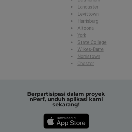
Lancaster
Levittown
Harrisburg
Altoona
York
State College
Wilkes-Barre
Norristown
Chester
Berpartisipasi dalam proyek
nPerf, unduh aplikasi kami
sekarang!