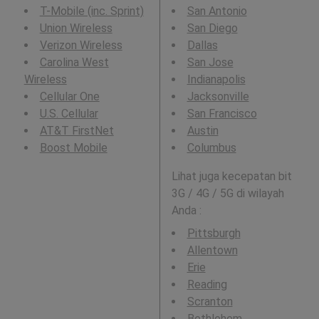
T-Mobile (inc. Sprint)
San Antonio
Union Wireless
San Diego
Verizon Wireless
Dallas
Carolina West
San Jose
Wireless
Indianapolis
Cellular One
Jacksonville
U.S. Cellular
San Francisco
AT&T FirstNet
Austin
Boost Mobile
Columbus
Lihat juga kecepatan bit
3G / 4G / 5G di wilayah
Anda :
Pittsburgh
Allentown
Erie
Reading
Scranton
Bethlehem