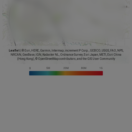
Leaflet
|
© Esri, HERE, Garmin, Intermap, increment P Corp., GEBCO, USGS, FAO, NPS,
NRCAN, GeoBase, IGN, Kadaster NL, Ordnance Survey, Esri Japan, METI, Esri China
(Hong Kong), © OpenStreetMap contributors, and the GIS User Community