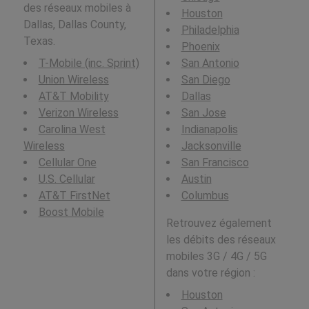
des réseaux mobiles à
Houston
Dallas, Dallas County,
Philadelphia
Texas.
Phoenix
T-Mobile (inc. Sprint)
San Antonio
Union Wireless
San Diego
AT&T Mobility
Dallas
Verizon Wireless
San Jose
Carolina West
Indianapolis
Wireless
Jacksonville
Cellular One
San Francisco
U.S. Cellular
Austin
AT&T FirstNet
Columbus
Boost Mobile
Retrouvez également
les débits des réseaux
mobiles 3G / 4G / 5G
dans votre région :
Houston