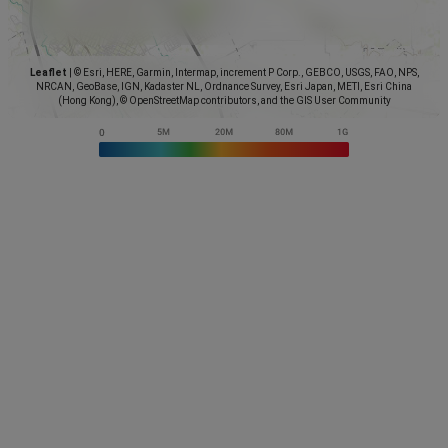
Leaflet
|
© Esri, HERE, Garmin, Intermap, increment P Corp., GEBCO, USGS, FAO, NPS,
NRCAN, GeoBase, IGN, Kadaster NL, Ordnance Survey, Esri Japan, METI, Esri China
(Hong Kong), © OpenStreetMap contributors, and the GIS User Community