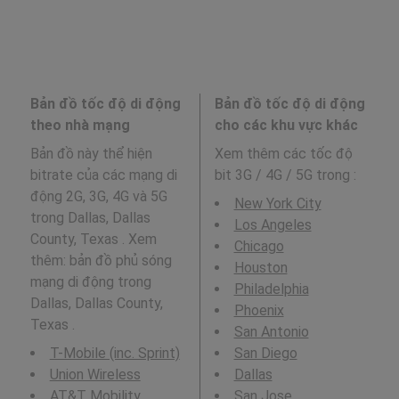
Bản đồ tốc độ di động
Bản đồ tốc độ di động
theo nhà mạng
cho các khu vực khác
Bản đồ này thể hiện
Xem thêm các tốc độ
bitrate của các mạng di
bit 3G / 4G / 5G trong
:
động 2G, 3G, 4G và 5G
New York City
trong Dallas, Dallas
Los Angeles
County, Texas . Xem
Chicago
thêm: bản đồ phủ sóng
Houston
mạng di động trong
Philadelphia
Dallas, Dallas County,
Phoenix
Texas .
San Antonio
T-Mobile (inc. Sprint)
San Diego
Union Wireless
Dallas
AT&T Mobility
San Jose