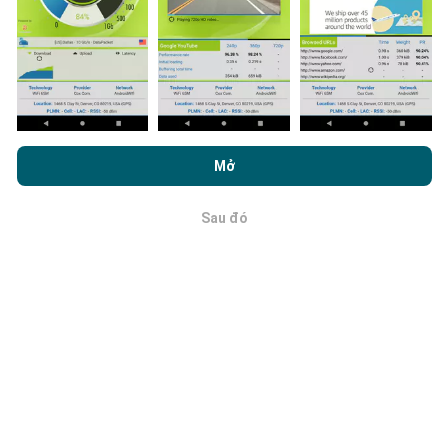
Cập nhật được thực hiện như thế nào?
Bằng cách duyệt nPerf.com, bạn đồng ý với
Chính sách sử dụng
Bản đồ phủ sóng mạng được bot tự động cập nhật
quyền riêng tư và cookie
cũng như thử nghiệm nPerf của chúng
Mở
mỗi giờ. Bản đồ tốc độ được
cập nhật cứ sau 15 phút
.
tôi
Thỏa thuận cấp phép người dùng cuối
.
Dữ liệu được hiển thị trong hai năm. Sau hai năm, dữ
liệu cũ nhất sẽ bị xóa khỏi bản đồ mỗi tháng một lần.
Sau đó
OK
Làm thế nào đáng tin cậy và chính xác
là nó?
Các phép đo được tiến hành trên thiết bị của người