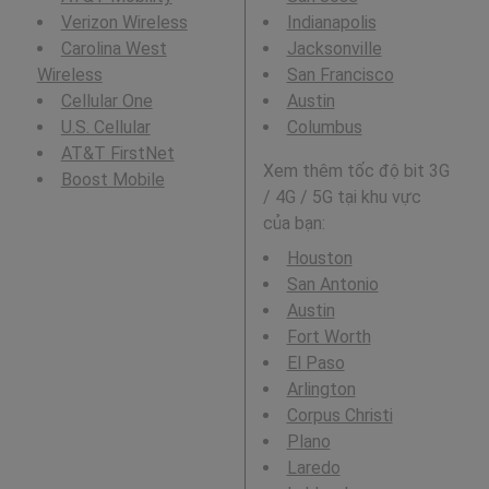
Verizon Wireless
Indianapolis
Carolina West
Jacksonville
Wireless
San Francisco
Cellular One
Austin
U.S. Cellular
Columbus
AT&T FirstNet
Xem thêm tốc độ bit 3G
Boost Mobile
/ 4G / 5G tại khu vực
của bạn:
Houston
San Antonio
Austin
Fort Worth
El Paso
Arlington
Corpus Christi
Plano
Laredo