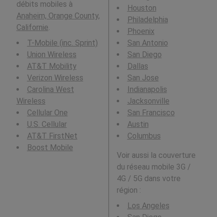
débits mobiles à
Houston
Anaheim, Orange County,
Philadelphia
Californie
.
Phoenix
T-Mobile (inc. Sprint)
San Antonio
Union Wireless
San Diego
AT&T Mobility
Dallas
Verizon Wireless
San Jose
Carolina West
Indianapolis
Wireless
Jacksonville
Cellular One
San Francisco
U.S. Cellular
Austin
AT&T FirstNet
Columbus
Boost Mobile
Voir aussi la couverture
du réseau mobile 3G /
4G / 5G dans votre
région :
Los Angeles