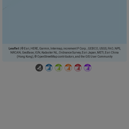
Leaflet
|
© Esri, HERE, Garmin, Intermap, increment P Corp., GEBCO, USGS, FAO, NPS,
NRCAN, GeoBase, IGN, Kadaster NL, Ordnance Survey, Esri Japan, METI, Esri China
(Hong Kong), © OpenStreetMap contributors, and the GIS User Community