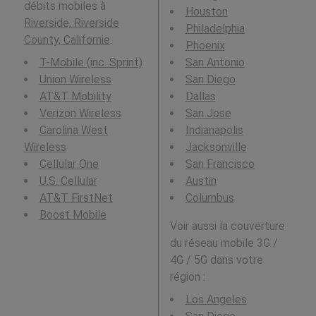
débits mobiles à
Houston
Riverside, Riverside
Philadelphia
County, Californie
.
Phoenix
T-Mobile (inc. Sprint)
San Antonio
Union Wireless
San Diego
AT&T Mobility
Dallas
Verizon Wireless
San Jose
Carolina West
Indianapolis
Wireless
Jacksonville
Cellular One
San Francisco
U.S. Cellular
Austin
AT&T FirstNet
Columbus
Boost Mobile
Voir aussi la couverture
du réseau mobile 3G /
4G / 5G dans votre
région :
Los Angeles