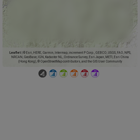
Leaflet
|
© Esri, HERE, Garmin, Intermap, increment P Corp., GEBCO, USGS, FAO, NPS,
NRCAN, GeoBase, IGN, Kadaster NL, Ordnance Survey, Esri Japan, METI, Esri China
(Hong Kong), © OpenStreetMap contributors, and the GIS User Community