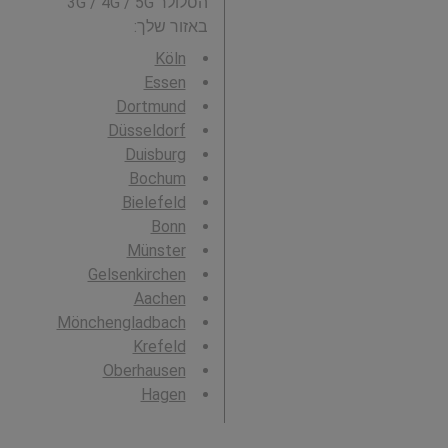
הסלולר 3G / 4G / 5G
באזור שלך:
Köln
Essen
Dortmund
Düsseldorf
Duisburg
Bochum
Bielefeld
Bonn
Münster
Gelsenkirchen
Aachen
Mönchengladbach
Krefeld
Oberhausen
Hagen