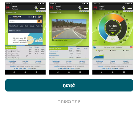
מאיפה הנתונים מגיעים?
הנתונים נאספים מבדיקות שבוצעו על ידי המשתמשים
באפליקציית nPerf. בדיקות אלו נערכו בתנאים אמיתיים,
ישירות בשטח. אם גם אתם רוצים להיות מעורבים, כל
שעליכם לעשות הוא להוריד את אפליקציית nPerf
לסמארטפון.
ככל שיש יותר נתונים כך המפות יהיו מקיפות
יותר!
על ידי גלישה ב- nPerf.com, אתה מסכים ל
מדיניות השימוש בנושא
פרטיות ועוגיות
כמו גם למבחן nPerf שלנו
הסכם רישיון למשתמש קצה
לִפְתוֹחַ
.
כיצד מתבצעים עדכונים?
יותר מאוחר
OK
מפות כיסוי רשת מתעדכנות אוטומטית על ידי בוט כל שעה.
מפות מהירות הן
מתעדכנות כל 15 דקות
. הנתונים מוצגים
במשך שנתיים. לאחר שנתיים, הנתונים העתיקים ביותר
מוסרים מהמפות פעם בחודש.