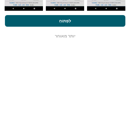
במשך שנתיים. לאחר שנתיים, הנתונים העתיקים ביותר
מוסרים מהמפות פעם בחודש.
על ידי גלישה ב- nPerf.com, אתה מסכים ל
מדיניות השימוש בנושא
פרטיות ועוגיות
כמו גם למבחן nPerf שלנו
הסכם רישיון למשתמש קצה
לִפְתוֹחַ
.
יותר מאוחר
OK
כמה זה אמין ומדויק?
בדיקות נערכות במכשירי המשתמשים. דיוק מיקום גיאוגרפי
תלוי באיכות הקליטה של אות ה- GPS בזמן הבדיקה. לנתוני
הכיסוי, אנו שומרים רק על בדיקות עם מיקום גיאוגרפי
בדיוק
של 50 מטר
. לקצב הורדה, סף זה עולה עד 200 מטר.