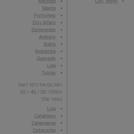
Machala
CNT Movil
Manta
Portoviejo
Eloy Alfaro
Esmeraldas
Ambato
Ibarra
Riobamba
Quevedo
Loja
Tulcán
ראה גם את כיסוי רשת
הסלולר 3G / 4G / 5G
באזור שלך:
Loja
Catamayo
Cariamanga
Catacocha